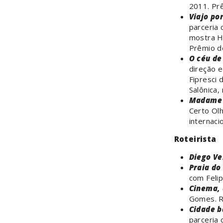
2011. Prê
Viajo po
parceria
mostra H
Prêmio de
O céu de
direção e
Fipresci 
Salônica,
Madame 
Certo Olh
internaci
Roteirista
Diego Ve
Praia do
com Feli
Cinema, 
Gomes. R
Cidade b
parceria