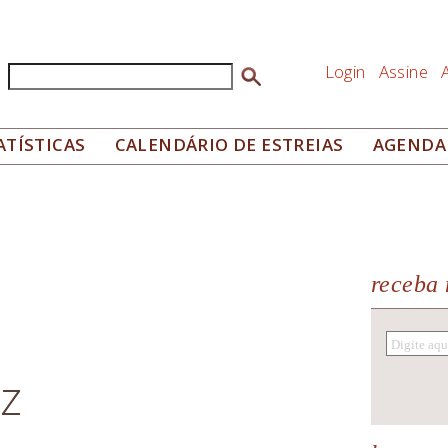
Login
Assine
Buscar
Formulário de busca
ATÍSTICAS
CALENDÁRIO DE ESTREIAS
AGENDA
receba 
z