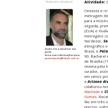
Atividade:
D
Alexandre Campbell
Cineasta e ro
metragem de
para a mostr
seguida, prem
(EUA) e Huelv
metragens 
Nordeste,
S
etnográfico s
Ajude-nos a atualizar seu
Brasil, e
Paix
perfil.
Envie suas informações para
90. Bacharel 
quemequem@filmeb.com.br
de Brasília (
cinema pela 
curador, ass
em vários pr
e
Arizona d
colaborou no
Machado
e
C
Gomes
. Rece
Rio em três 
preciso, volt