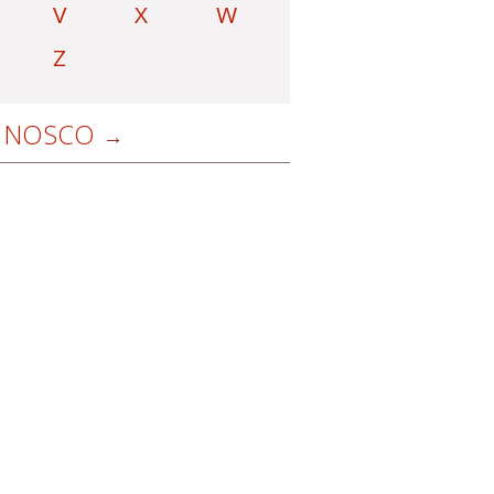
V
X
W
Z
NOSCO