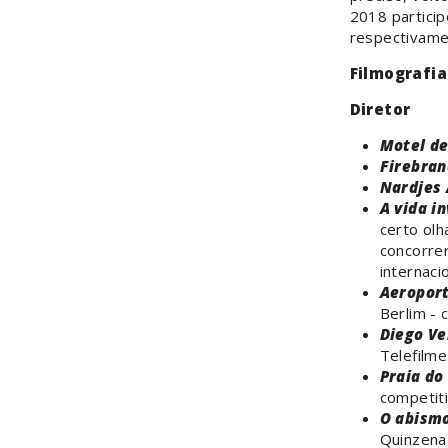
2018 particip
respectivame
Filmografia
Diretor
Motel de
Firebra
Nardjes 
A vida in
certo olh
concorrer
internaci
Aeroport
Berlim -
Diego Ve
Telefilme
Praia do
competiti
O abism
Quinzena