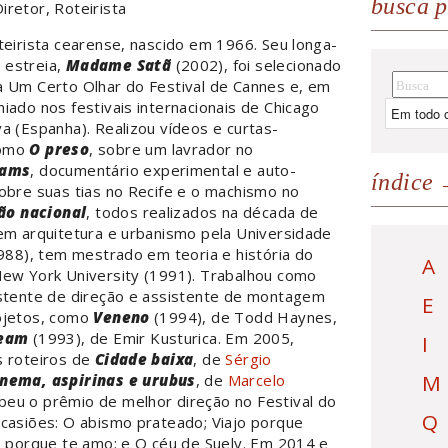
busca p
iretor, Roteirista
teirista cearense, nascido em 1966. Seu longa-
 estreia,
Madame Satã
(2002), foi selecionado
a Um Certo Olhar do Festival de Cannes e, em
iado nos festivais internacionais de Chicago
a (Espanha). Realizou vídeos e curtas-
como
O preso
, sobre um lavrador no
eams
, documentário experimental e auto-
índice
obre suas tias no Recife e o machismo no
ão nacional
, todos realizados na década de
em arquitetura e urbanismo pela Universidade
1988), tem mestrado em teoria e história do
A
New York University (1991). Trabalhou como
istente de direção e assistente de montagem
E
ojetos, como
Veneno
(1994), de Todd Haynes,
ream
(1993), de Emir Kusturica. Em 2005,
I
s roteiros de
Cidade baixa
, de
Sérgio
M
inema, aspirinas e urubus
, de
Marcelo
beu o prêmio de melhor direção no Festival do
Q
ocasiões: O abismo prateado; Viajo porque
o porque te amo; e O céu de Suely. Em 2014 e