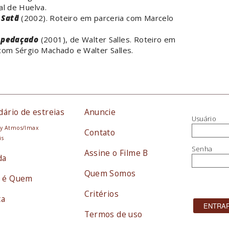
al de Huelva.
Satã
(2002). Roteiro em parceria com Marcelo
spedaçado
(2001), de Walter Salles. Roteiro em
com Sérgio Machado e Walter Salles.
dário de estreias
Anuncie
Usuário
y Atmos/Imax
Contato
is
Senha
Assine o Filme B
da
Quem Somos
 é Quem
Critérios
ta
Termos de uso