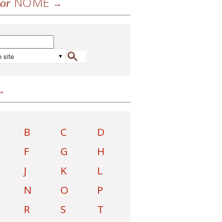
NOME
or
B
C
D
F
G
H
J
K
L
N
O
P
R
S
T