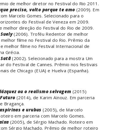
mio de melhor diretor no Festival do Rio 2011.
rque preciso, volto porque te amo
(2009). Em
 com Marcelo Gomes. Selecionado para o
orizontes do Festival de Veneza em 2009.
 melhor direção do Festival do Rio de 2009.
 Suely
(2006). Troféu Redentor de melhor
 melhor filme no Festival do Rio. Prêmio da
de melhor filme no Festival Internacional de
 na Grécia.
Satã
(2002). Selecionado para a mostra Um
ar do Festival de Cannes. Prêmio nos festivais
onais de Chicago (EUA) e Huelva (Espanha).
lázquez ou o realismo selvagem
(2015)
 Futuro
(2014), de Karim Aïnouz. Em parceria
pe Bragança.
aspirinas e urubus
(2005), de Marcelo
oteiro em parceria com Marcelo Gomes.
aixa
(2005), de Sérgio Machado. Roteiro em
 com Sérgio Machado. Prêmio de melhor roteiro