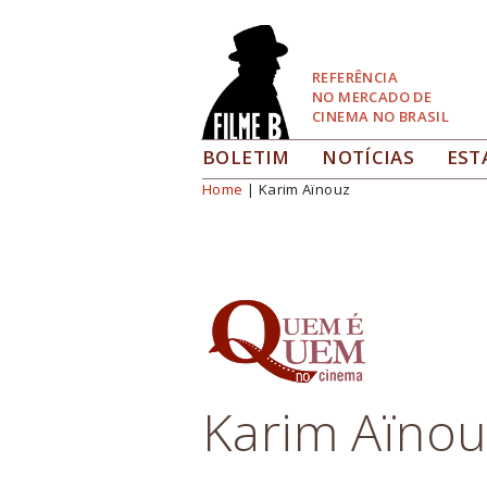
Pular
para
Navegação
REFERÊNCIA
NO MERCADO DE
CINEMA NO BRASIL
BOLETIM
NOTÍCIAS
EST
Home
| Karim Aïnouz
Você está aqui
Karim Aïnou