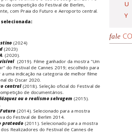
U
ou da competição do Festival de Berlim,
nte, com Praia do Futuro e Aeroporto central.
Y
 selecionada:
CO
fale
stino
(2024)
nd
(2023)
A
. (2020).
visível
(2019). Filme ganhador da mostra "Um
ar" do Festival de Cannes 2019; escolhido para
 a uma indicação na categoria de melhor filme
onal do Oscar 2020.
o central
(2018). Seleção oficial do Festival de
 competição de documentários.
lázquez ou o realismo selvagem
(2015).
.
 Futuro
(2014). Selecionado para a mostra
va do Festival de Berlim 2014.
o prateado
(2011). Selecionado para a mostra
 dos Realizadores do Festival de Cannes de