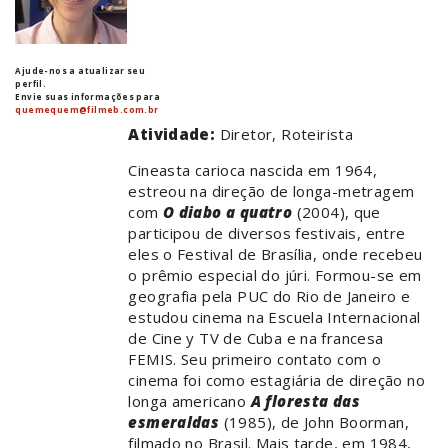
Ajude-nos a atualizar seu
perfil.
Envie suas informações para
quemequem@filmeb.com.br
Atividade:
Diretor, Roteirista
Cineasta carioca nascida em 1964,
estreou na direção de longa-metragem
com
O diabo a quatro
(2004), que
participou de diversos festivais, entre
eles o Festival de Brasília, onde recebeu
o prêmio especial do júri. Formou-se em
geografia pela PUC do Rio de Janeiro e
estudou cinema na Escuela Internacional
de Cine y TV de Cuba e na francesa
FEMIS. Seu primeiro contato com o
cinema foi como estagiária de direção no
longa americano
A floresta das
esmeraldas
(1985), de John Boorman,
filmado no Brasil. Mais tarde, em 1984,