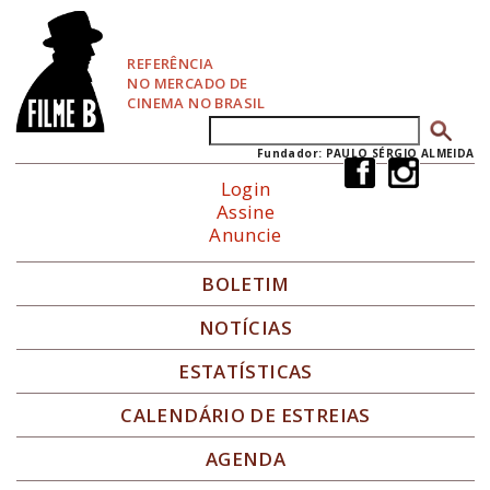
P
u
l
REFERÊNCIA
a
NO MERCADO DE
r
CINEMA NO BRASIL
p
Buscar
Formulário de busca
a
r
Fundador: PAULO SÉRGIO ALMEIDA
a
Login
N
Assine
a
Anuncie
v
e
g
BOLETIM
a
ç
NOTÍCIAS
ã
o
ESTATÍSTICAS
CALENDÁRIO DE ESTREIAS
AGENDA