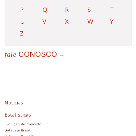
P
Q
R
S
T
U
V
X
W
Y
Z
CONOSCO
fale
Notícias
Estatísticas
Evolução do mercado
Database Brasil