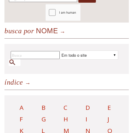
NOME
busca por
índice
A
B
C
D
E
F
G
H
I
J
K
L
M
N
O