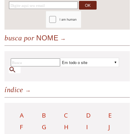
NOME
busca por
índice
A
B
C
D
E
F
G
H
I
J