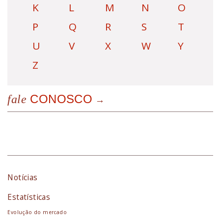
K
L
M
N
O
P
Q
R
S
T
U
V
X
W
Y
Z
CONOSCO
fale
Notícias
Estatísticas
Evolução do mercado