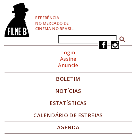
P
u
l
REFERÊNCIA
a
NO MERCADO DE
r
CINEMA NO BRASIL
p
a
Buscar
Formulário de busca
r
a
Login
N
Assine
a
Anuncie
v
e
g
BOLETIM
a
ç
NOTÍCIAS
ã
o
ESTATÍSTICAS
CALENDÁRIO DE ESTREIAS
AGENDA