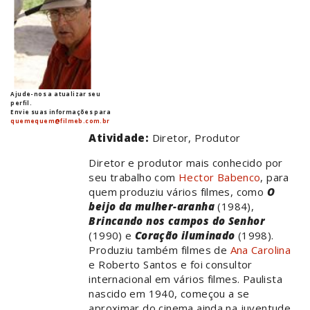
Ajude-nos a atualizar seu
perfil.
Envie suas informações para
quemequem@filmeb.com.br
Atividade:
Diretor, Produtor
Diretor e produtor mais conhecido por
seu trabalho com
Hector Babenco
, para
quem produziu vários filmes, como
O
beijo da mulher-aranha
(1984),
Brincando nos campos do Senhor
(1990) e
Coração iluminado
(1998).
Produziu também filmes de
Ana Carolina
e Roberto Santos e foi consultor
internacional em vários filmes. Paulista
nascido em 1940, começou a se
aproximar do cinema ainda na juventude,