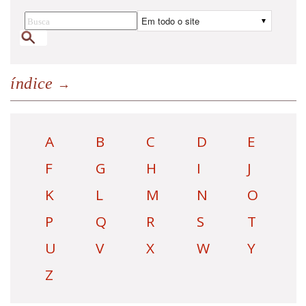
índice
A
B
C
D
E
F
G
H
I
J
K
L
M
N
O
P
Q
R
S
T
U
V
X
W
Y
Z