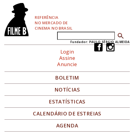
P
u
l
REFERÊNCIA
a
NO MERCADO DE
r
CINEMA NO BRASIL
p
Buscar
Formulário de busca
a
r
Fundador: PAULO SÉRGIO ALMEIDA
a
Login
N
Assine
a
Anuncie
v
e
g
BOLETIM
a
ç
NOTÍCIAS
ã
o
ESTATÍSTICAS
CALENDÁRIO DE ESTREIAS
AGENDA