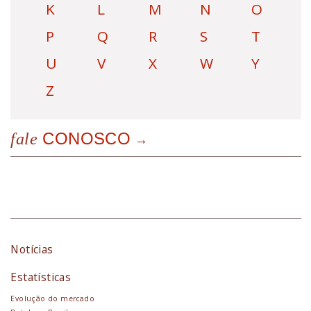
K
L
M
N
O
P
Q
R
S
T
U
V
X
W
Y
Z
CONOSCO
fale
Notícias
Estatísticas
Evolução do mercado