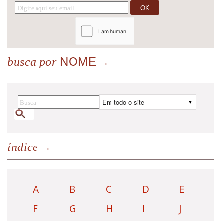
NOME
busca por
índice
A
B
C
D
E
F
G
H
I
J