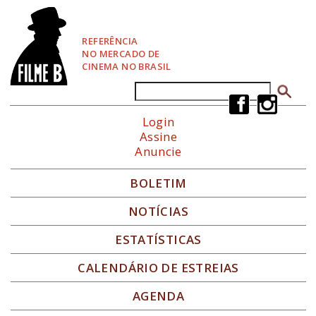
P
u
l
REFERÊNCIA
a
NO MERCADO DE
r
CINEMA NO BRASIL
p
a
Buscar
Formulário de busca
r
a
Login
N
Assine
a
Anuncie
v
e
g
BOLETIM
a
ç
NOTÍCIAS
ã
o
ESTATÍSTICAS
CALENDÁRIO DE ESTREIAS
AGENDA