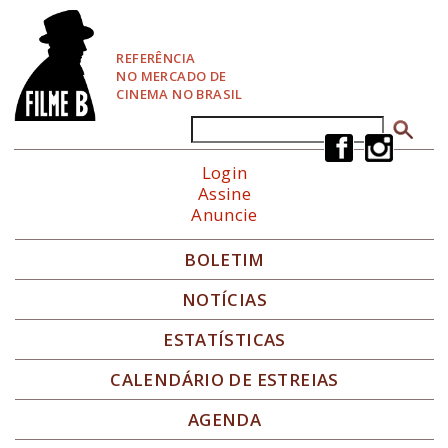
P
u
l
REFERÊNCIA
a
NO MERCADO DE
r
CINEMA NO BRASIL
p
a
Buscar
Formulário de busca
r
a
Login
N
Assine
a
Anuncie
v
e
g
BOLETIM
a
ç
NOTÍCIAS
ã
o
ESTATÍSTICAS
CALENDÁRIO DE ESTREIAS
AGENDA