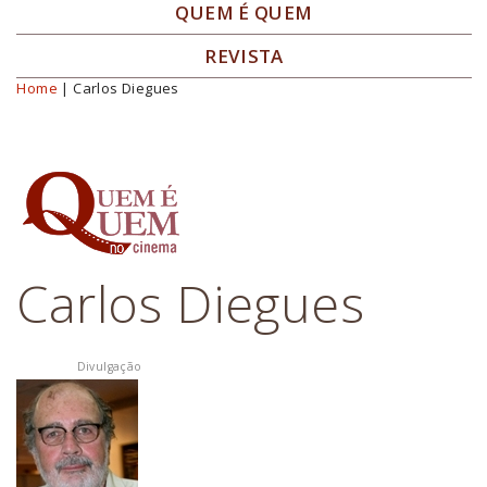
QUEM É QUEM
REVISTA
Home
| Carlos Diegues
Você está aqui
Carlos Diegues
Divulgação