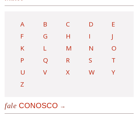
A
B
C
D
E
F
G
H
I
J
K
L
M
N
O
P
Q
R
S
T
U
V
X
W
Y
Z
CONOSCO
fale