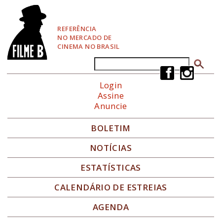
P
u
l
REFERÊNCIA
a
NO MERCADO DE
r
CINEMA NO BRASIL
p
a
Buscar
Formulário de busca
r
a
Login
N
Assine
a
Anuncie
v
e
g
BOLETIM
a
ç
NOTÍCIAS
ã
o
ESTATÍSTICAS
CALENDÁRIO DE ESTREIAS
AGENDA