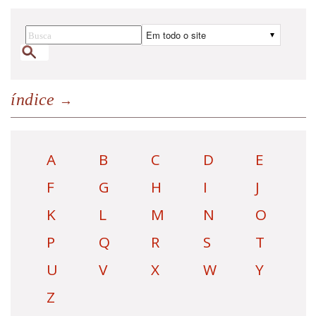
índice
A
B
C
D
E
F
G
H
I
J
K
L
M
N
O
P
Q
R
S
T
U
V
X
W
Y
Z