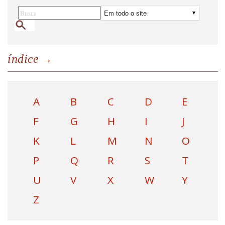
índice
A
B
C
D
E
F
G
H
I
J
K
L
M
N
O
P
Q
R
S
T
U
V
X
W
Y
Z