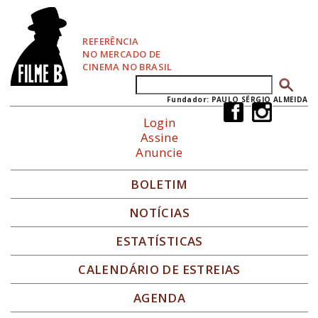
P
u
l
REFERÊNCIA
a
NO MERCADO DE
r
CINEMA NO BRASIL
p
Buscar
Formulário de busca
a
r
Fundador: PAULO SÉRGIO ALMEIDA
a
Login
N
Assine
a
Anuncie
v
e
g
BOLETIM
a
ç
NOTÍCIAS
ã
o
ESTATÍSTICAS
CALENDÁRIO DE ESTREIAS
AGENDA