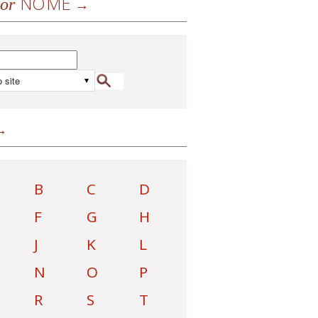
NOME
or
B
C
D
F
G
H
J
K
L
N
O
P
R
S
T