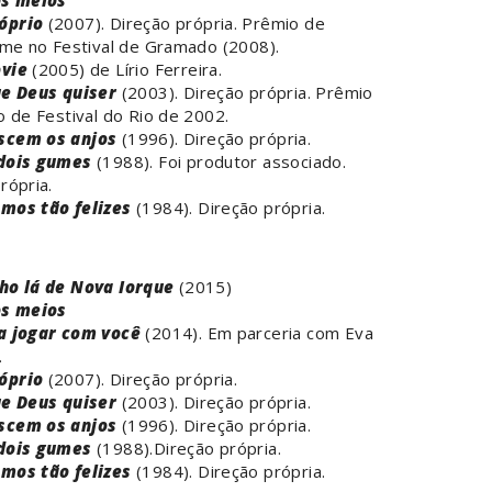
os meios
óprio
(2007). Direção própria. Prêmio de
lme no Festival de Gramado (2008).
vie
(2005) de Lírio Ferreira.
ue Deus quiser
(2003). Direção própria. Prêmio
o de Festival do Rio de 2002.
scem os anjos
(1996). Direção própria.
dois gumes
(1988). Foi produtor associado.
rópria.
mos tão felizes
(1984). Direção própria.
ho lá de Nova Iorque
(2015)
os meios
a jogar com você
(2014). Em parceria com Eva
.
óprio
(2007). Direção própria.
ue Deus quiser
(2003). Direção própria.
scem os anjos
(1996). Direção própria.
dois gumes
(1988).Direção própria.
mos tão felizes
(1984). Direção própria.