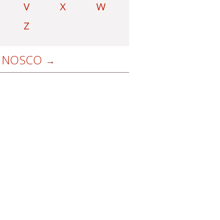
V
X
W
Z
NOSCO