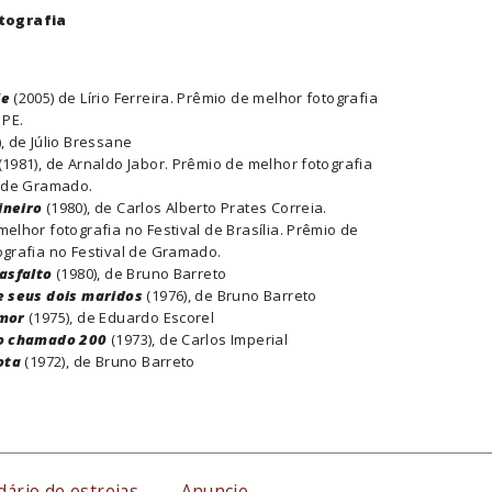
otografia
ie
(2005) de Lírio Ferreira. Prêmio de melhor fotografia
 PE.
), de Júlio Bressane
(1981), de Arnaldo Jabor. Prêmio de melhor fotografia
l de Gramado.
ineiro
(1980), de Carlos Alberto Prates Correia.
elhor fotografia no Festival de Brasília. Prêmio de
ografia no Festival de Gramado.
 asfalto
(1980), de Bruno Barreto
e seus dois maridos
(1976), de Bruno Barreto
amor
(1975), de Eduardo Escorel
io chamado 200
(1973), de Carlos Imperial
ota
(1972), de Bruno Barreto
dário de estreias
Anuncie