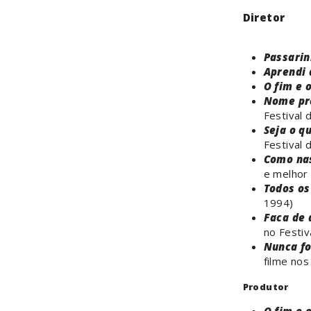
Diretor
Passarin
Aprendi 
O fim e 
Nome pr
Festival
Seja o q
Festival 
Como na
e melhor 
Todos os
1994)
Faca de 
no Festi
Nunca fo
filme nos
Produtor