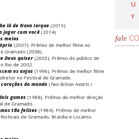
U
Y
ho lá de Nova Iorque
(2015)
a jogar com você
(2014)
CO
fale
os meios
óprio
(2007). Prêmio de melhor filme no
 de Gramado (2008).
ue Deus quiser
(2003). Prêmio do público de
do Rio de 2002.
scem os anjos
(1996). Prêmio de melhor filme
diretor no Festival de Gramado.
 corações do mundo
(
Two Billion Hearts
/
dois gumes
(1988). Prêmio de melhor direção
val de Gramado.
mos tão felizes
(1984). Prêmio de melhor
 festivais de Gramado, Brasília e Locarno.