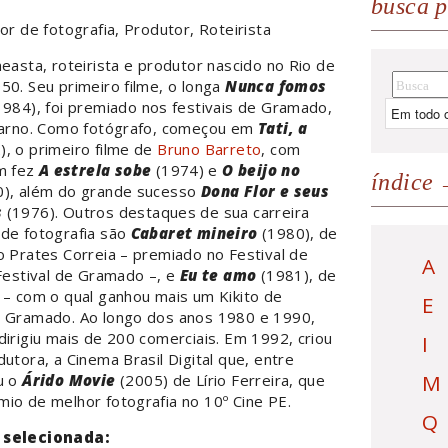
busca p
tor de fotografia, Produtor, Roteirista
neasta, roteirista e produtor nascido no Rio de
50. Seu primeiro filme, o longa
Nunca fomos
984), foi premiado nos festivais de Gramado,
ocarno. Como fotógrafo, começou em
Tati, a
, o primeiro filme de
Bruno Barreto
, com
m fez
A estrela sobe
(1974) e
O beijo no
índice
), além do grande sucesso
Dona Flor e seus
s
(1976). Outros destaques de sua carreira
 de fotografia são
Cabaret mineiro
(1980), de
o Prates Correia – premiado no Festival de
A
 Festival de Gramado –, e
Eu te amo
(1981), de
– com o qual ganhou mais um Kikito de
E
m Gramado. Ao longo dos anos 1980 e 1990,
dirigiu mais de 200 comerciais. Em 1992, criou
I
dutora, a Cinema Brasil Digital que, entre
M
u o
Árido Movie
(2005) de Lírio Ferreira, que
io de melhor fotografia no 10º Cine PE.
Q
 selecionada: