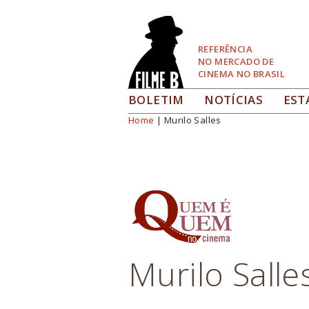
Pular
para
Navegação
REFERÊNCIA
NO MERCADO DE
CINEMA NO BRASIL
BOLETIM
NOTÍCIAS
EST
Home
| Murilo Salles
Você está aqui
Murilo Salle