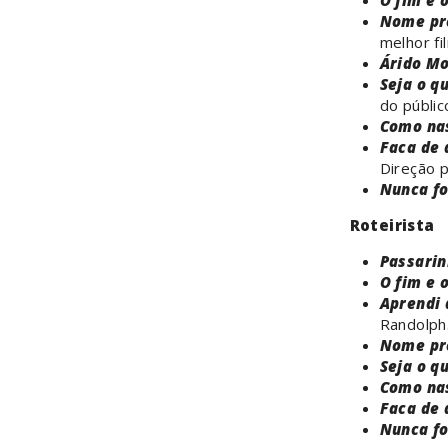
O fim e 
Nome pr
melhor fi
Árido Mo
Seja o q
do públic
Como na
Faca de 
Direção p
Nunca fo
Roteirista
Passarin
O fim e 
Aprendi 
Randolph
Nome pr
Seja o q
Como na
Faca de 
Nunca fo