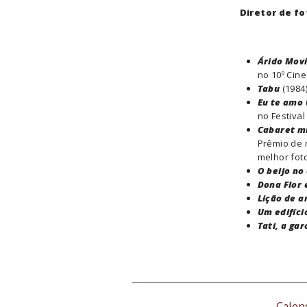
Diretor de f
Árido Mov
no 10º Cine
Tabu
(1984
Eu te amo
no Festiva
Cabaret m
Prêmio de m
melhor fot
O beijo no
Dona Flor 
Lição de 
Um edifíc
Tati, a gar
Calen