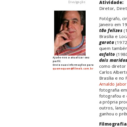
Atividade:
Divulgação
Diretor, Dire
Fotógrafo, ci
Janeiro em 19
tão felizes
(1
Brasília e L
garota
(1972)
quem també
asfalto
(1980
Ajude-nos a atualizar seu
dois marido
perfil.
Envie suas informações para
como diretor
quemequem@filmeb.com.br
Carlos Albert
Brasília e no
Arnaldo Jabor
fotografia e
fotografou e 
a própria pro
outros, lanço
ganhou o prêm
Filmografia