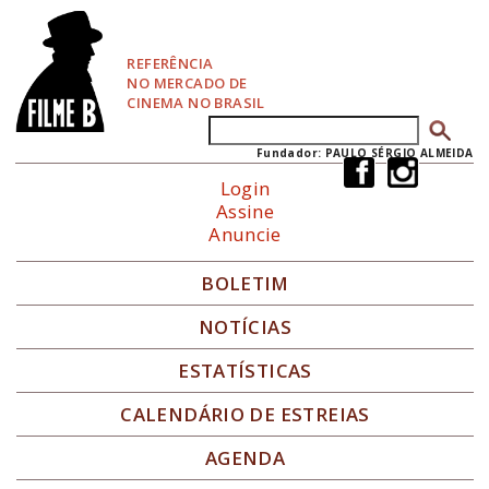
P
u
l
REFERÊNCIA
a
NO MERCADO DE
r
CINEMA NO BRASIL
p
Buscar
Formulário de busca
a
r
Fundador: PAULO SÉRGIO ALMEIDA
a
Login
N
Assine
a
Anuncie
v
e
g
BOLETIM
a
ç
NOTÍCIAS
ã
o
ESTATÍSTICAS
CALENDÁRIO DE ESTREIAS
AGENDA