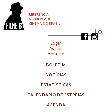
P
u
l
REFERÊNCIA
a
NO MERCADO DE
r
CINEMA NO BRASIL
p
a
Buscar
Formulário de busca
r
a
Login
N
Assine
a
Anuncie
v
e
g
BOLETIM
a
ç
NOTÍCIAS
ã
o
ESTATÍSTICAS
CALENDÁRIO DE ESTREIAS
AGENDA