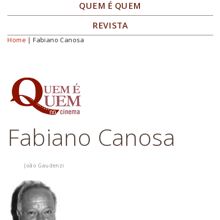
QUEM É QUEM
REVISTA
Home
| Fabiano Canosa
Você está aqui
Fabiano Canosa
João Gaudenzi