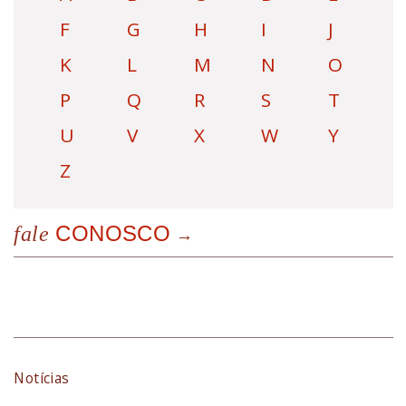
F
G
H
I
J
K
L
M
N
O
P
Q
R
S
T
U
V
X
W
Y
Z
CONOSCO
fale
Notícias