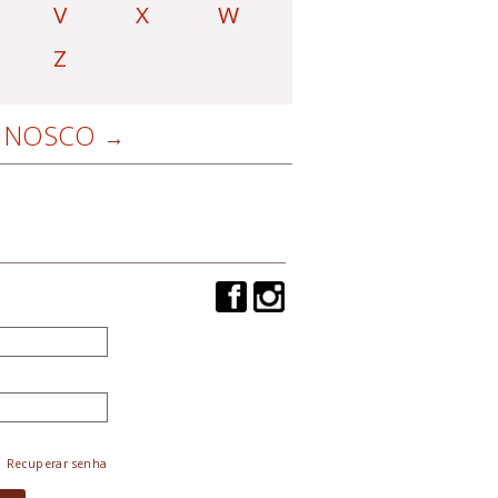
V
X
W
Z
NOSCO
Recuperar senha