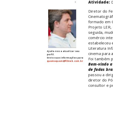
Atividade:
x
Diretor do Fe
Cinematográfi
formado em C
Projeto LER, 
seguida, mud
comércio inte
estabeleceu 
Literatura In
Ajude-nos a atualizar seu
cinema para 
perfil.
Envie suas informações para
Foi também p
quemequem@filmeb.com.br
Bem-vindo a
de fadas bra
passou a diri
diretor do Pó
consultor e p