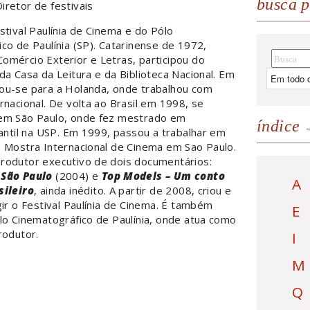
busca p
Diretor de festivais
stival Paulínia de Cinema e do Pólo
co de Paulínia (SP). Catarinense de 1972,
omércio Exterior e Letras, participou do
da Casa da Leitura e da Biblioteca Nacional. Em
ou-se para a Holanda, onde trabalhou com
rnacional. De volta ao Brasil em 1998, se
em São Paulo, onde fez mestrado em
índice
fantil na USP. Em 1999, passou a trabalhar em
a Mostra Internacional de Cinema em Sao Paulo.
rodutor executivo de dois documentários:
 São Paulo
(2004) e
Top Models – Um conto
A
sileiro
, ainda inédito. A partir de 2008, criou e
gir o Festival Paulínia de Cinema. É também
E
lo Cinematográfico de Paulínia, onde atua como
rodutor.
I
M
Q