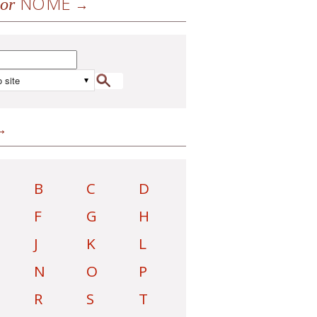
NOME
or
B
C
D
F
G
H
J
K
L
N
O
P
R
S
T