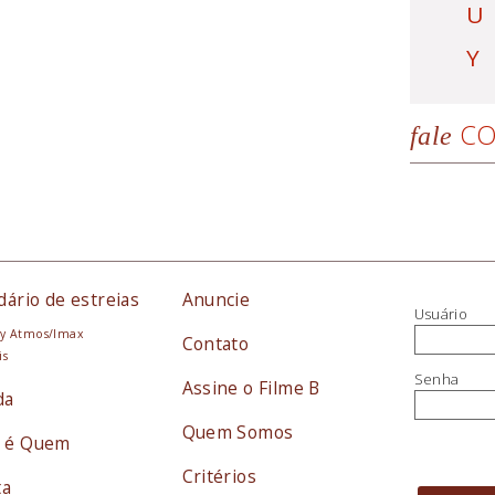
U
Y
CO
fale
dário de estreias
Anuncie
Usuário
y Atmos/Imax
Contato
is
Senha
Assine o Filme B
da
Quem Somos
 é Quem
Critérios
ta