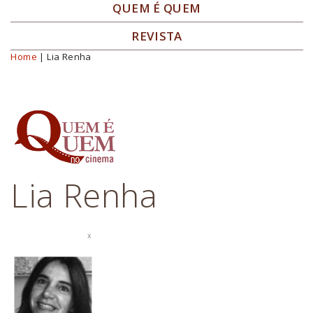
QUEM É QUEM
REVISTA
Home
| Lia Renha
Você está aqui
Lia Renha
x