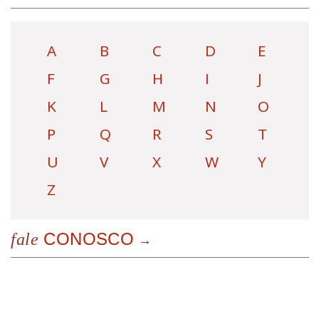
A
B
C
D
E
F
G
H
I
J
K
L
M
N
O
P
Q
R
S
T
U
V
X
W
Y
Z
CONOSCO
fale