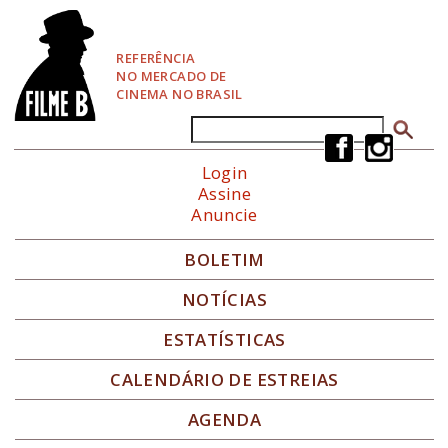
P
u
l
REFERÊNCIA
a
NO MERCADO DE
r
CINEMA NO BRASIL
p
a
Buscar
Formulário de busca
r
a
Login
N
Assine
a
Anuncie
v
e
g
BOLETIM
a
ç
NOTÍCIAS
ã
o
ESTATÍSTICAS
CALENDÁRIO DE ESTREIAS
AGENDA