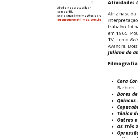
Atividade:
A
x
Ajude-nos a atualizar
seu perfil.
Atriz nascid
Envie suas informações para
interpretação
quemequem@filmeb.com.br
trabalho foi 
em 1965. Pou
TV, como
Bet
Avancini. Doi
Juliana do a
Filmografia
Cora Cor
Barbieri
Dores d
Quincas 
Copacab
Tônica 
Outras e
Os três 
Opressã