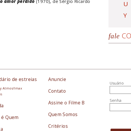
do amor perdido
(1970), de Sérgio Ricardo
U
Y
CO
fale
dário de estreias
Anuncie
Usuário
y Atmos/Imax
Contato
is
Senha
Assine o Filme B
da
Quem Somos
 é Quem
Critérios
ta