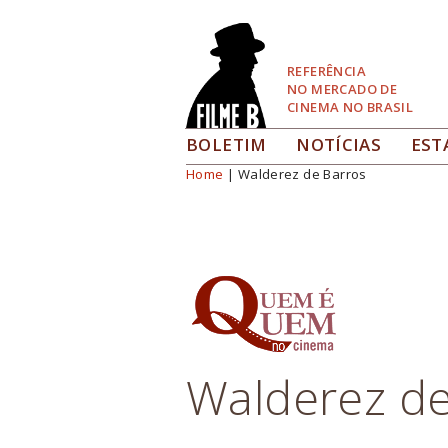
Pular
para
Navegação
REFERÊNCIA
NO MERCADO DE
CINEMA NO BRASIL
BOLETIM
NOTÍCIAS
EST
Home
| Walderez de Barros
Você está aqui
Walderez de