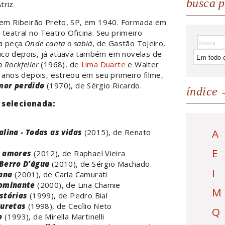
busca p
triz
a em Ribeirão Preto, SP, em 1940. Formada em
 teatral no Teatro Oficina. Seu primeiro
na peça
Onde canta o sabiá
, de Gastão Tojeiro,
co depois, já atuava também em novelas de
o Rockfeller
(1968), de
Lima Duarte
e Walter
s anos depois, estreou em seu primeiro filme,
mor perdido
(1970), de Sérgio Ricardo.
índice
 selecionada:
A
alina - Todas as vidas
(2015), de Renato
E
e amores
(2012), de Raphael Vieira
Berro D’água
(2010), de Sérgio Machado
I
ana
(2001), de Carla Camurati
dominante
(2000), de Lina Chamie
M
stórias
(1999), de Pedro Bial
zuretas
(1998), de Cecílio Neto
Q
o
(1993), de Mirella Martinelli