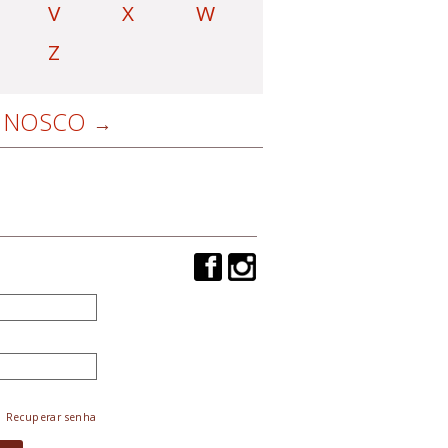
V
X
W
Z
NOSCO
Recuperar senha