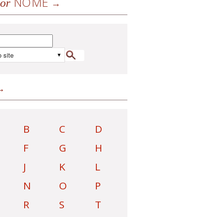
NOME
or
B
C
D
F
G
H
J
K
L
N
O
P
R
S
T