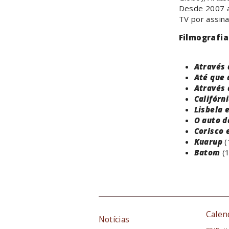
Desde 2007 
TV por assin
Filmografia
Através
Até que 
Através
Califórn
Lisbela e
O auto 
Corisco 
Kuarup
(
Batom
(1
Calen
Notícias