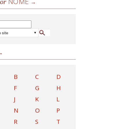
NOME
or
B
C
D
F
G
H
J
K
L
N
O
P
R
S
T