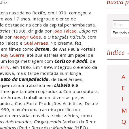
busca p
triz
tora nascida no Recife, em 1970, começou a
ro aos 17 anos. Integrou o elenco de
de destaque na cena da capital pernambucana,
trelas
(1990), dirigida por
João Falcão
,
Édipo rei
ida por
Moacyr Góes
, e
O burguês ridículo
, com
ão Falcão e
Guel Arraes
. No cinema, fez
s em filmes como
Batom
, de Ana Paula Portela
índice
e
Ruy Guerra
, até sua estreia em um papel de
 um longa-metragem com
Corisco e Dadá
, de
ariry
, em 1996. Em 1999, integrou o elenco da
levisiva, mais tarde montada num longa-
A
 auto da Compadecida
, de Guel Arraes,
 quem ainda trabalhou em
Lisbela e o
E
 filme que também coproduziu. Como produtora,
 de Arraes, trabalhou em diversas peças
I
dando a Casa Forte Produções Artísticas. Desde
M
990, mantém uma carreira prolífica na
uando em várias novelas e minisséries, como
Q
eus dois maridos
,
Carga pesada
(ambas da Rede
aladoras
(Rede Record) e
Mandrake
(HBO).