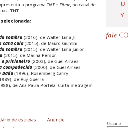
U
apresenta o programa
TNT + Filme
, no canal de
atura TNT.
Y
 selecionada:
CO
fale
 da sombra
(2016), de Walter Lima Jr.
a casa caia
(2015), de Mauro Giuntini
 da sombra
(2015), de Walter Lima Junior
ia
(2015), de Marina Person
 o prisioneiro
(2003), de Guel Arraes
da compadecida
(2000), de Guel Arraes
e Dada
(1996), Rosemberg Cariry
1989), de Ruy Guerra
988), de Ana Paula Portela. Curta-metragem.
dário de estreias
Anuncie
Usuário