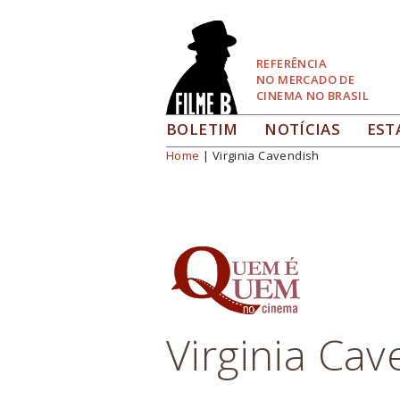
Pular
para
Navegação
REFERÊNCIA
NO MERCADO DE
CINEMA NO BRASIL
BOLETIM
NOTÍCIAS
EST
Home
| Virginia Cavendish
Você está aqui
Virginia Cav