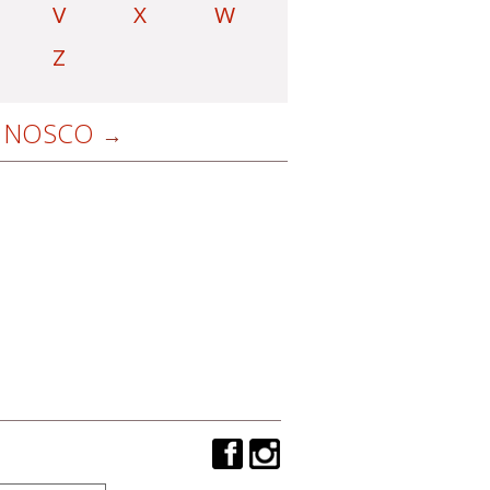
V
X
W
Z
NOSCO