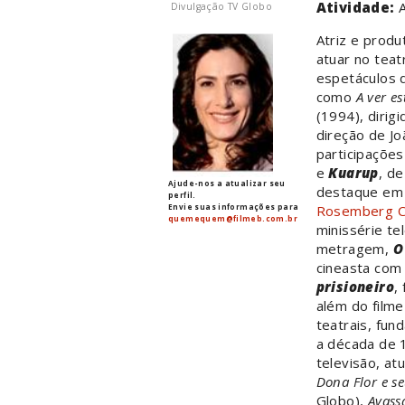
Atividade:
A
Divulgação TV Globo
Atriz e produ
atuar no teat
espetáculos 
como
A ver es
(1994), dirig
direção de Jo
participaçõe
e
Kuarup
, d
Ajude-nos a atualizar seu
destaque em
perfil.
Envie suas informações para
Rosemberg C
quemequem@filmeb.com.br
minissérie te
metragem,
O
cineasta com
prisioneiro
,
além do filme
teatrais, fun
a década de 1
televisão, at
Dona Flor e s
Globo),
Avass