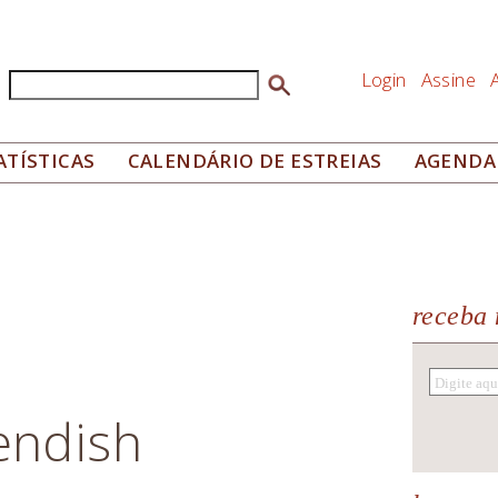
Login
Assine
Buscar
Formulário de busca
ATÍSTICAS
CALENDÁRIO DE ESTREIAS
AGENDA
receba 
endish