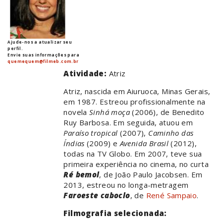
Ajude-nos a atualizar seu
perfil.
Envie suas informações para
quemequem@filmeb.com.br
Atividade:
Atriz
Atriz, nascida em Aiuruoca, Minas Gerais,
em 1987. Estreou profissionalmente na
novela
Sinhá moça
(2006), de Benedito
Ruy Barbosa. Em seguida, atuou em
Paraíso tropical
(2007),
Caminho das
Índias
(2009) e
Avenida Brasil
(2012),
todas na TV Globo. Em 2007, teve sua
primeira experiência no cinema, no curta
Ré bemol
, de João Paulo Jacobsen. Em
2013, estreou no longa-metragem
Faroeste caboclo
, de
René Sampaio
.
Filmografia selecionada: