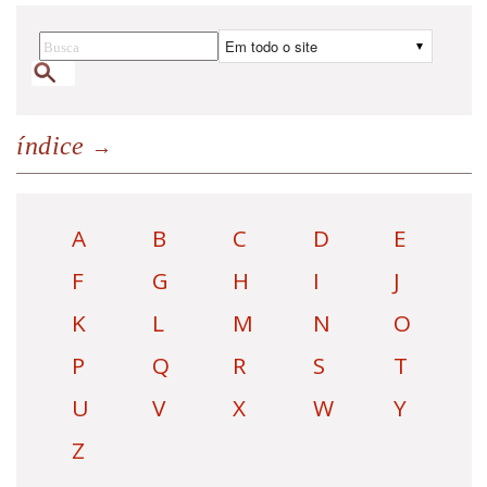
índice
A
B
C
D
E
F
G
H
I
J
K
L
M
N
O
P
Q
R
S
T
U
V
X
W
Y
Z