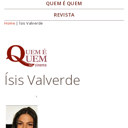
QUEM É QUEM
REVISTA
Home
| Ísis Valverde
Você está aqui
Ísis Valverde
x