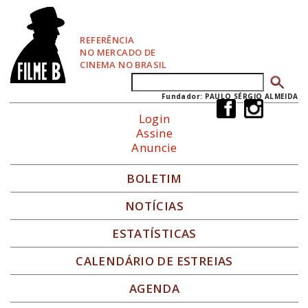
P
u
l
REFERÊNCIA
a
NO MERCADO DE
r
CINEMA NO BRASIL
p
Buscar
Formulário de busca
a
r
Fundador: PAULO SÉRGIO ALMEIDA
a
Login
N
Assine
a
Anuncie
v
e
g
BOLETIM
a
ç
NOTÍCIAS
ã
o
ESTATÍSTICAS
CALENDÁRIO DE ESTREIAS
AGENDA