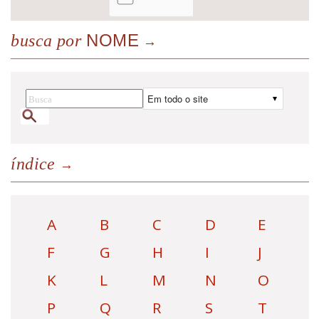
NOME
busca por
índice
A
B
C
D
E
F
G
H
I
J
K
L
M
N
O
P
Q
R
S
T