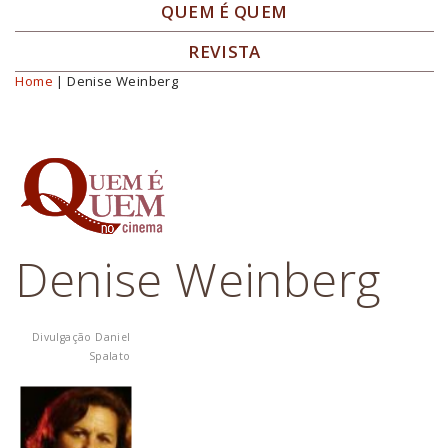
QUEM É QUEM
REVISTA
Home
| Denise Weinberg
Você está aqui
Denise Weinberg
Divulgação Daniel
Spalato