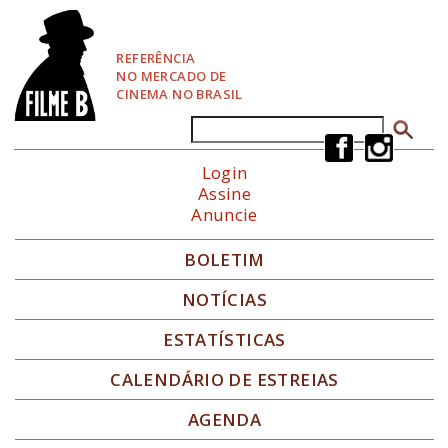
P
u
l
REFERÊNCIA
a
NO MERCADO DE
r
CINEMA NO BRASIL
p
a
Buscar
Formulário de busca
r
a
Login
N
Assine
a
Anuncie
v
e
g
BOLETIM
a
ç
NOTÍCIAS
ã
o
ESTATÍSTICAS
CALENDÁRIO DE ESTREIAS
AGENDA