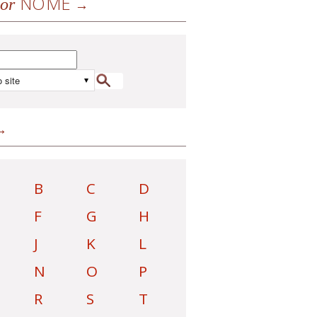
NOME
or
B
C
D
F
G
H
J
K
L
N
O
P
R
S
T