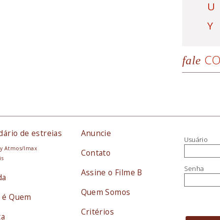
U
Y
CO
fale
dário de estreias
Anuncie
Usuário
y Atmos/Imax
Contato
is
Senha
Assine o Filme B
da
Quem Somos
 é Quem
Critérios
ta