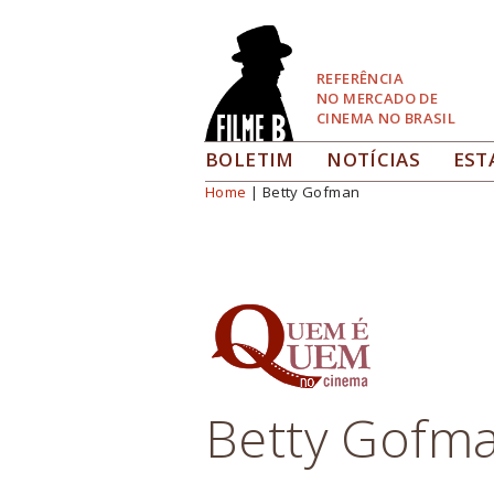
Pular
para
Navegação
REFERÊNCIA
NO MERCADO DE
CINEMA NO BRASIL
BOLETIM
NOTÍCIAS
EST
Home
| Betty Gofman
Você está aqui
Betty Gofm