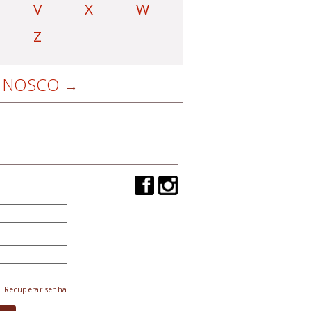
V
X
W
Z
NOSCO
Recuperar senha