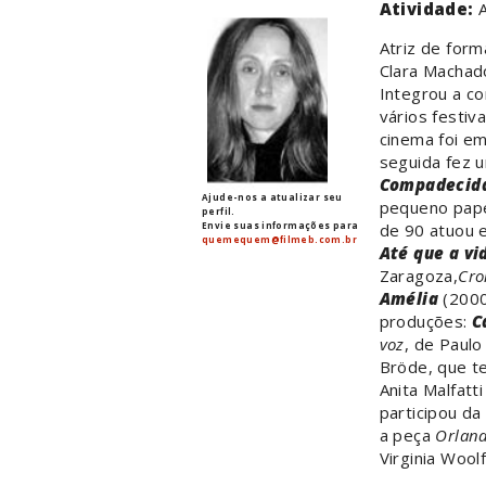
Atividade:
A
Atriz de form
Clara Machado
Integrou a co
vários festiva
cinema foi e
seguida fez 
Compadecid
Ajude-nos a atualizar seu
pequeno pap
perfil.
Envie suas informações para
de 90 atuou 
quemequem@filmeb.com.br
Até que a vi
Zaragoza,
Cro
Amélia
(2000
produções:
C
voz
, de Paulo 
Bröde, que t
Anita Malfatt
participou da
a peça
Orlan
Virginia Woolf