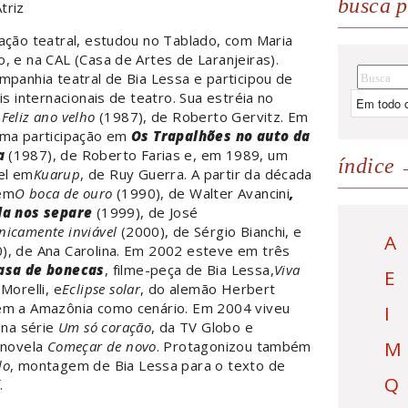
busca p
triz
ação teatral, estudou no Tablado, com Maria
, e na CAL (Casa de Artes de Laranjeiras).
mpanhia teatral de Bia Lessa e participou de
is internacionais de teatro. Sua estréia no
m
Feliz ano velho
(1987), de Roberto Gervitz. Em
uma participação em
Os Trapalhões no auto da
a
(1987), de Roberto Farias e, em 1989, um
índice
el em
Kuarup
, de Ruy Guerra. A partir da década
em
O boca de ouro
(1990), de Walter Avancini
,
da nos separe
(1999), de José
nicamente inviável
(2000), de Sérgio Bianchi, e
A
), de Ana Carolina. Em 2002 esteve em três
asa de bonecas
, filme-peça de Bia Lessa,
Viva
E
Morelli, e
Eclipse solar
, do alemão Herbert
em a Amazônia como cenário. Em 2004 viveu
I
i na série
Um só coração
, da TV Globo e
M
 novela
Começar de novo
. Protagonizou também
do
, montagem de Bia Lessa para o texto de
Q
.