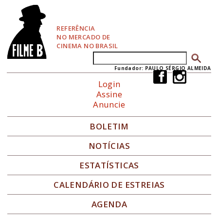
P
u
l
REFERÊNCIA
a
NO MERCADO DE
r
CINEMA NO BRASIL
p
Buscar
Formulário de busca
a
r
Fundador: PAULO SÉRGIO ALMEIDA
a
Login
N
Assine
a
Anuncie
v
e
g
BOLETIM
a
ç
NOTÍCIAS
ã
o
ESTATÍSTICAS
CALENDÁRIO DE ESTREIAS
AGENDA