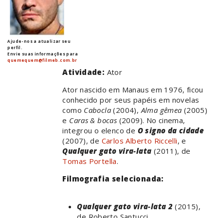
Ajude-nos a atualizar seu
perfil.
Envie suas informações para
quemequem@filmeb.com.br
Atividade:
Ator
Ator nascido em Manaus em 1976, ficou
conhecido por seus papéis em novelas
como
Cabocla
(2004),
Alma gêmea
(2005)
e
Caras & bocas
(2009). No cinema,
integrou o elenco de
O signo da cidade
(2007), de
Carlos Alberto Riccelli
, e
Qualquer gato vira-lata
(2011), de
Tomas Portella
.
Filmografia selecionada:
Qualquer gato vira-lata 2
(2015),
de Roberto Santucci