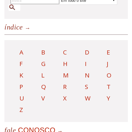
índice
A
B
C
D
E
F
G
H
I
J
K
L
M
N
O
P
Q
R
S
T
U
V
X
W
Y
Z
CONOSCO
fale