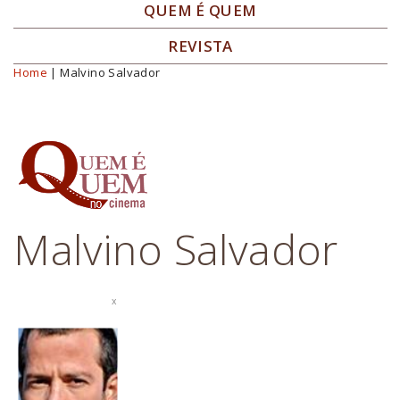
QUEM É QUEM
REVISTA
Home
| Malvino Salvador
Você está aqui
Malvino Salvador
x