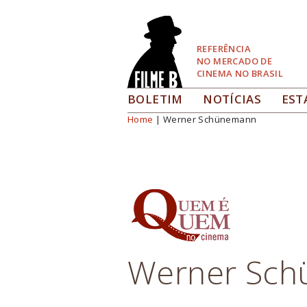
Pular
para
Navegação
REFERÊNCIA
NO MERCADO DE
CINEMA NO BRASIL
BOLETIM
NOTÍCIAS
EST
Home
| Werner Schünemann
Você está aqui
Werner Sc