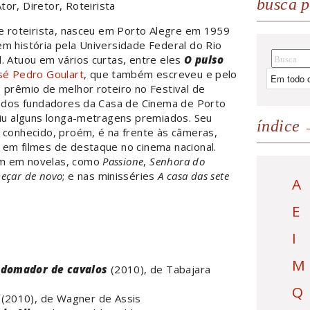
busca p
tor, Diretor, Roteirista
 e roteirista, nasceu em Porto Alegre em 1959
m história pela Universidade Federal do Rio
. Atuou em vários curtas, entre eles
O pulso
sé Pedro Goulart
, que também escreveu e pelo
 prêmio de melhor roteiro no Festival de
um dos fundadores da Casa de Cinema de Porto
giu alguns longa-metragens premiados. Seu
índice
 conhecido, proém, é na frente às câmeras,
 em filmes de destaque no cinema nacional.
m em novelas, como
Passione
,
Senhora do
eçar de novo
; e nas minisséries
A casa das sete
A
.
E
I
M
 domador de cavalos
(2010), de Tabajara
Q
(2010), de Wagner de Assis