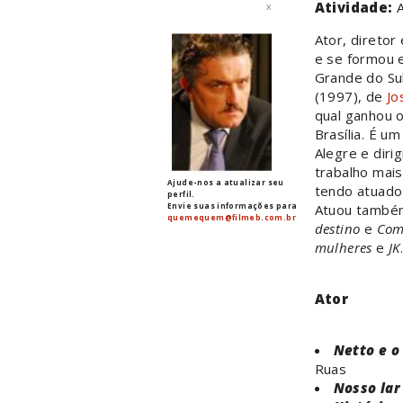
Atividade:
A
x
Ator, diretor
e se formou e
Grande do Sul
(1997), de
Jo
qual ganhou o
Brasília. É 
Alegre e diri
trabalho mais
Ajude-nos a atualizar seu
tendo atuado
perfil.
Envie suas informações para
Atuou també
quemequem@filmeb.com.br
destino
e
Com
mulheres
e
JK
Ator
Netto e o
Ruas
Nosso lar