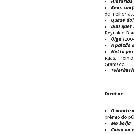
Histórias 
Bens conf
de melhor ato
Quase doi
Didi quer 
Reynaldo Bou
Olga
(2004
A paixão 
Netto per
Ruas. Prêmio
Gramado.
Tolerânci
Diretor
O mentir
prêmio do púb
Me beija
(
Coisa na 