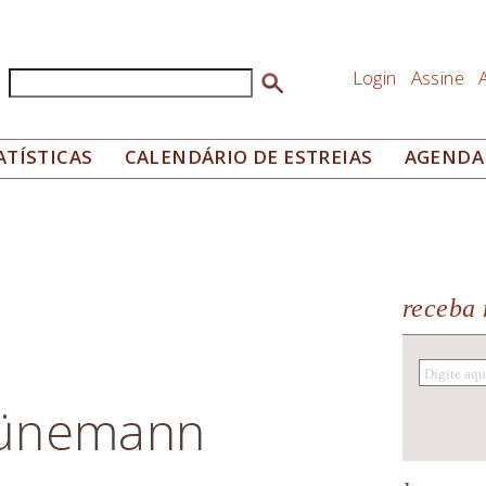
Login
Assine
Buscar
Formulário de busca
ATÍSTICAS
CALENDÁRIO DE ESTREIAS
AGENDA
receba 
hünemann