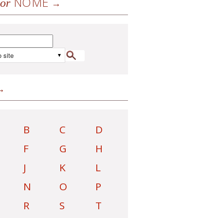
NOME
or
B
C
D
F
G
H
J
K
L
N
O
P
R
S
T