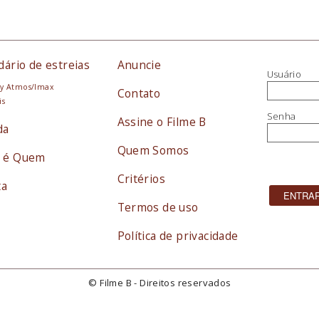
dário de estreias
Anuncie
Usuário
y Atmos/Imax
Contato
is
Senha
Assine o Filme B
da
Quem Somos
 é Quem
Critérios
ta
Termos de uso
Política de privacidade
© Filme B - Direitos reservados