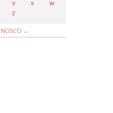
V
X
W
Z
NOSCO