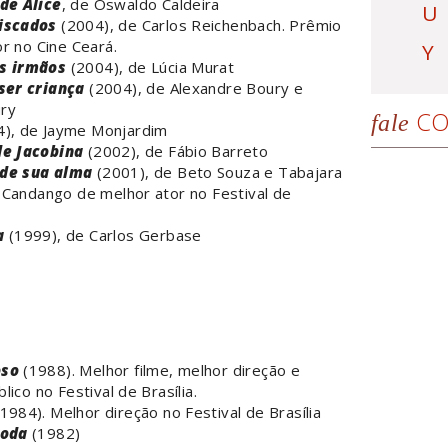
de Alice
, de Oswaldo Caldeira
U
iscados
(2004), de Carlos Reichenbach. Prêmio
r no Cine Ceará.
Y
s irmãos
(2004), de Lúcia Murat
ser criança
(2004), de Alexandre Boury e
ry
CO
fale
), de Jayme Monjardim
de Jacobina
(2002), de Fábio Barreto
de sua alma
(2001), de Beto Souza e Tabajara
 Candango de melhor ator no Festival de
a
(1999), de Carlos Gerbase
oso
(1988). Melhor filme, melhor direção e
lico no Festival de Brasília.
1984). Melhor direção no Festival de Brasília
roda
(1982)