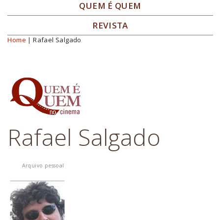
QUEM É QUEM
REVISTA
Home
| Rafael Salgado
Você está aqui
Rafael Salgado
Arquivo pessoal