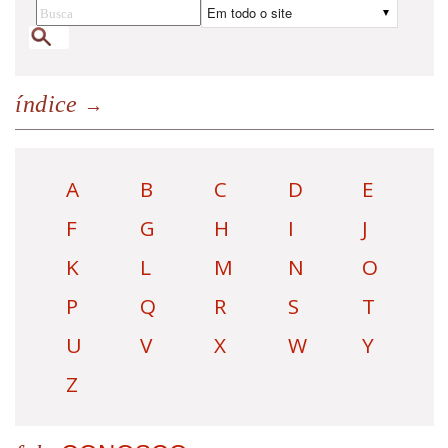
índice
A
B
C
D
E
F
G
H
I
J
K
L
M
N
O
P
Q
R
S
T
U
V
X
W
Y
Z