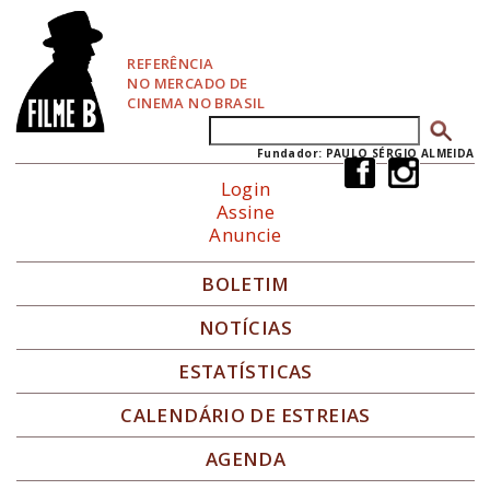
P
u
l
REFERÊNCIA
a
NO MERCADO DE
r
CINEMA NO BRASIL
p
Buscar
Formulário de busca
a
r
Fundador: PAULO SÉRGIO ALMEIDA
a
Login
N
Assine
a
Anuncie
v
e
g
BOLETIM
a
ç
NOTÍCIAS
ã
o
ESTATÍSTICAS
CALENDÁRIO DE ESTREIAS
AGENDA