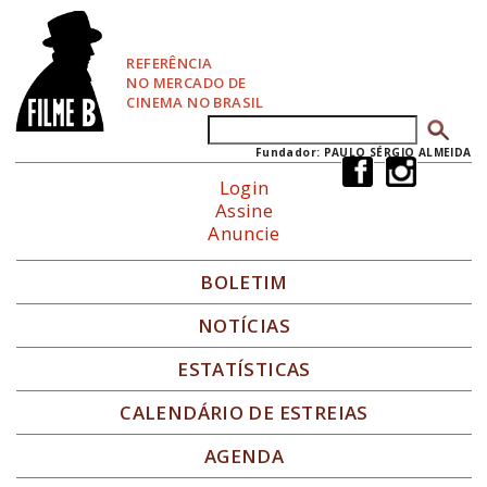
P
u
l
REFERÊNCIA
a
NO MERCADO DE
r
CINEMA NO BRASIL
p
Buscar
Formulário de busca
a
r
Fundador: PAULO SÉRGIO ALMEIDA
a
Login
N
Assine
a
Anuncie
v
e
g
BOLETIM
a
ç
NOTÍCIAS
ã
o
ESTATÍSTICAS
CALENDÁRIO DE ESTREIAS
AGENDA