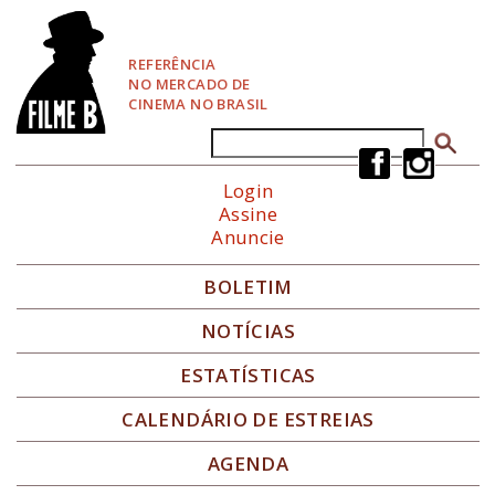
P
u
l
REFERÊNCIA
a
NO MERCADO DE
r
CINEMA NO BRASIL
p
a
Buscar
Formulário de busca
r
a
Login
N
Assine
a
Anuncie
v
e
g
BOLETIM
a
ç
NOTÍCIAS
ã
o
ESTATÍSTICAS
CALENDÁRIO DE ESTREIAS
AGENDA