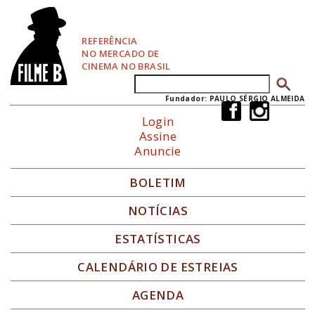
P
u
l
REFERÊNCIA
a
NO MERCADO DE
r
CINEMA NO BRASIL
p
Buscar
Formulário de busca
a
r
Fundador: PAULO SÉRGIO ALMEIDA
a
Login
N
Assine
a
Anuncie
v
e
g
BOLETIM
a
ç
NOTÍCIAS
ã
o
ESTATÍSTICAS
CALENDÁRIO DE ESTREIAS
AGENDA