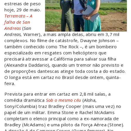
estreias de peso
hoje, 29 de maio.
Terremoto – A
falha de San
Andreas
(
San
Andreas,
Warner), a mais ampla delas, abriu em 3,7 mil
complexos. No filme de catástrofe, Dwayne Johnson –
também conhecido como The Rock –, é um bombeiro
especializado em resgates com helicóptero que
precisará atravessar a Califórnia para salvar sua filha
(Alexandra Daddario), quando um tremor não previsto e
de proporções dantescas atinge toda costa a do estado.
O longa
está em cartaz no Brasil desde ontem, quinta-
feira.
Prevista para entrar em cartaz em 2,8 mil salas, a
comédia dramática
Sob o mesmo céu
(Aloha,
Sony/Columbia) traz Bradley Cooper (mais uma vez) no
papel de um militar. Emma Stone e Rachel McAdams
completam o elenco principal como a ex-namorada de
Bradley (McAdams) e uma piloto da Força Aérea (Stone).
A direção é de Cameron Crowe (
Quase famosos
). No