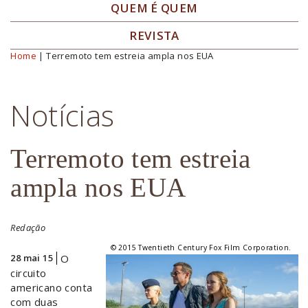
QUEM É QUEM
REVISTA
Home
| Terremoto tem estreia ampla nos EUA
Você está aqui
Notícias
Terremoto tem estreia
ampla nos EUA
Redação
© 2015 Twentieth Century Fox Film Corporation.
28 mai 15
O
circuito
americano conta
com duas