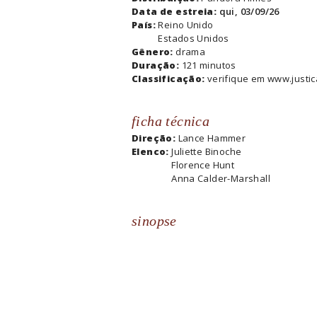
Data de estreia:
qui, 03/09/26
País:
Reino Unido
Estados Unidos
Gênero:
drama
Duração:
121 minutos
Classificação:
verifique em www.justic
ficha técnica
Direção:
Lance Hammer
Elenco:
Juliette Binoche
Florence Hunt
Anna Calder-Marshall
sinopse