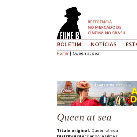
Pular
para
Navegação
REFERÊNCIA
NO MERCADO DE
CINEMA NO BRASIL
BOLETIM
NOTÍCIAS
EST
Home
| Queen at sea
Você está aqui
Queen at sea
Título original:
Queen at sea
Distribuição:
Pandora Filmes