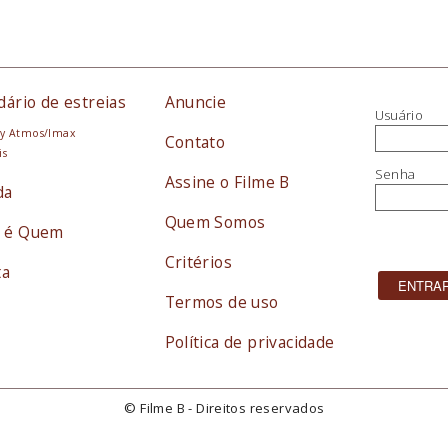
dário de estreias
Anuncie
Usuário
y Atmos/Imax
Contato
is
Senha
Assine o Filme B
da
Quem Somos
 é Quem
Critérios
ta
Termos de uso
Política de privacidade
© Filme B - Direitos reservados