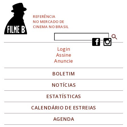
P
u
l
REFERÊNCIA
a
NO MERCADO DE
r
CINEMA NO BRASIL
p
a
Buscar
Formulário de busca
r
a
Login
N
Assine
a
Anuncie
v
e
g
BOLETIM
a
ç
NOTÍCIAS
ã
o
ESTATÍSTICAS
CALENDÁRIO DE ESTREIAS
AGENDA