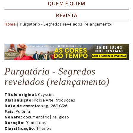
QUEM É QUEM
REVISTA
Home
| Purgatório - Segredos revelados (relançamento)
Você está aqui
Purgatório - Segredos
revelados (relançamento)
Título original:
Czysciec
Distribuição:
Kolbe Arte Produções
Data de estreia:
seg, 26/10/26
País:
Polônia
Gênero:
documentário
religioso
Duração:
91 minutos
Classificação:
14 anos