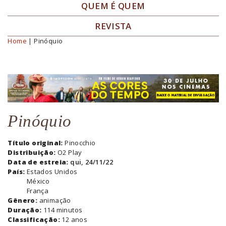
QUEM É QUEM
REVISTA
Home
| Pinóquio
Você está aqui
Pinóquio
Título original:
Pinocchio
Distribuição:
O2 Play
Data de estreia:
qui, 24/11/22
País:
Estados Unidos
México
França
Gênero:
animação
Duração:
114 minutos
Classificação:
12 anos