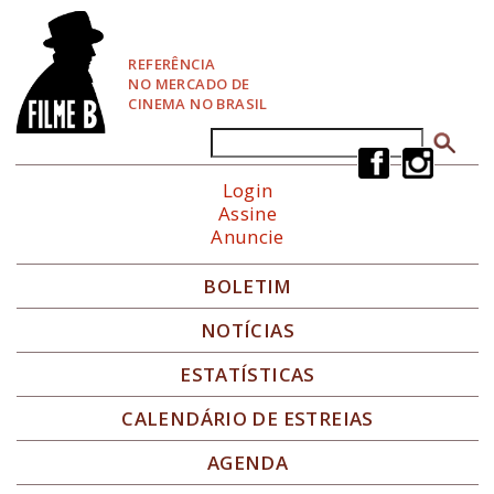
P
u
l
REFERÊNCIA
a
NO MERCADO DE
r
CINEMA NO BRASIL
p
a
Buscar
Formulário de busca
r
a
Login
N
Assine
a
Anuncie
v
e
g
BOLETIM
a
ç
NOTÍCIAS
ã
o
ESTATÍSTICAS
CALENDÁRIO DE ESTREIAS
AGENDA