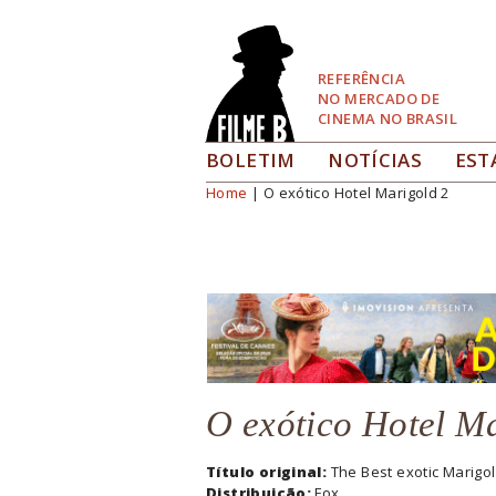
Pular
para
Navegação
REFERÊNCIA
NO MERCADO DE
CINEMA NO BRASIL
BOLETIM
NOTÍCIAS
EST
Home
| O exótico Hotel Marigold 2
Você está aqui
O exótico Hotel M
Título original:
The Best exotic Marigol
Distribuição:
Fox