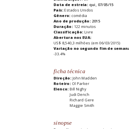
Data de estreia:
qui, 07/05/15
País:
Estados Unidos
Gênero:
comédia
Ano de produção:
2015
Duração:
122 minutos
Classificação:
Livre
Abertura nos EUA:
US$ 8,540,3 milhões (em 06/03/2015)
Variação no segundo fim de seman
-33.4%
ficha técnica
Direção:
John Madden
Roteiro:
Ol Parker
Elenco:
Bill Nighy
Judi Dench
Richard Gere
Maggie Smith
sinopse