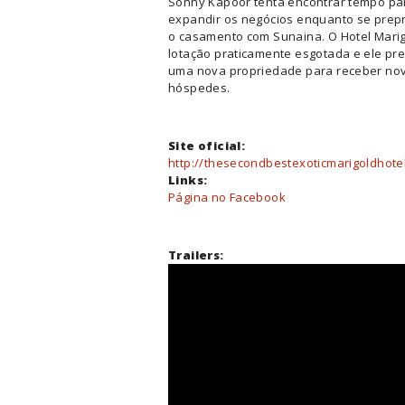
Sonny Kapoor tenta encontrar tempo pa
expandir os negócios enquanto se prep
o casamento com Sunaina. O Hotel Mari
lotação praticamente esgotada e ele pre
uma nova propriedade para receber no
hóspedes.
Site oficial:
http://thesecondbestexoticmarigoldhote
Links:
Página no Facebook
Trailers: