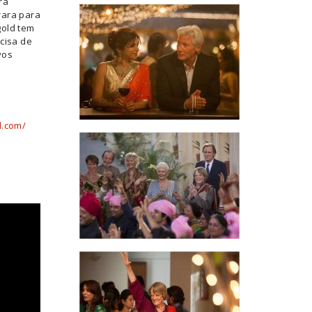
ra
rara para
gold tem
cisa de
vos
l.com/