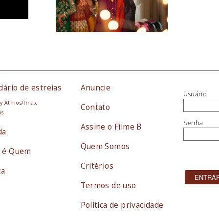
dário de estreias
Anuncie
Usuário
y Atmos/Imax
Contato
is
Senha
Assine o Filme B
da
Quem Somos
 é Quem
Critérios
ta
Termos de uso
Política de privacidade