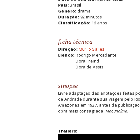
País:
Brasil
Gênero:
drama
Duração:
92 minutos
Classificação:
16 anos
ficha técnica
Direção:
Murilo Salles
Elenco:
Rodrigo Mercadante
Dora Freind
Dora de Assis
sinopse
Livre adaptação das anotações feitas p
de Andrade durante sua viagem pelo Ri
Amazonas em 1927, antes da publicação
obra mais consagrada,
Macunaíma
.
Trailers: