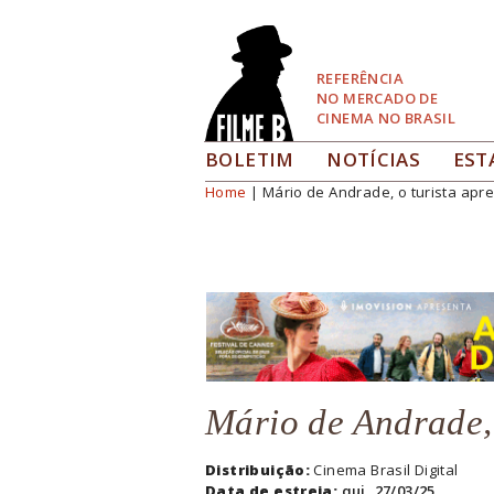
Pular
para
Navegação
REFERÊNCIA
NO MERCADO DE
CINEMA NO BRASIL
BOLETIM
NOTÍCIAS
EST
Home
| Mário de Andrade, o turista apr
Você está aqui
Mário de Andrade, 
Distribuição:
Cinema Brasil Digital
Data de estreia:
qui, 27/03/25