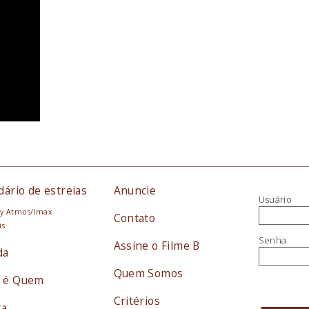
dário de estreias
Anuncie
Usuário
y Atmos/Imax
Contato
is
Senha
Assine o Filme B
da
Quem Somos
 é Quem
Critérios
ta