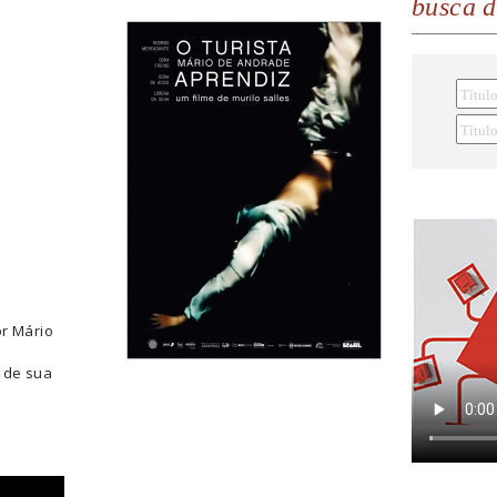
busca 
or Mário
o
 de sua