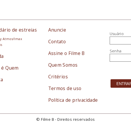
dário de estreias
Anuncie
Usuário
y Atmos/Imax
Contato
is
Senha
Assine o Filme B
da
Quem Somos
 é Quem
Critérios
ta
Termos de uso
Política de privacidade
© Filme B - Direitos reservados