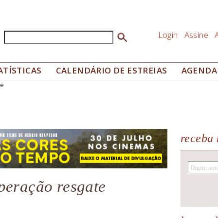
Login
Assine
Buscar
Formulário de busca
ATÍSTICAS
CALENDÁRIO DE ESTREIAS
AGENDA
te
receba 
peração resgate