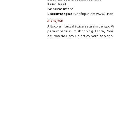
País:
Brasil
Gênero:
infantil
Classificação:
verifique em www.justic
sinopse
A Escola Intergaláctica está em perigo: 
para construir um shopping! Agora, Roni 
a turma do Gato Galáctico para salvar 