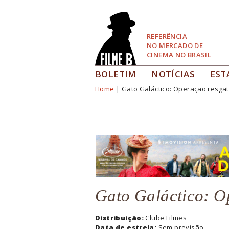
Pular
para
Navegação
REFERÊNCIA
NO MERCADO DE
CINEMA NO BRASIL
BOLETIM
NOTÍCIAS
EST
Home
| Gato Galáctico: Operação resga
Você está aqui
Gato Galáctico: O
Distribuição:
Clube Filmes
Data de estreia:
Sem previsão