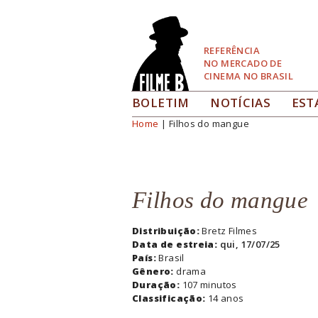
Pular
para
Navegação
REFERÊNCIA
NO MERCADO DE
CINEMA NO BRASIL
BOLETIM
NOTÍCIAS
EST
Home
| Filhos do mangue
Você está aqui
Filhos do mangue
Distribuição:
Bretz Filmes
Data de estreia:
qui, 17/07/25
País:
Brasil
Gênero:
drama
Duração:
107 minutos
Classificação:
14 anos