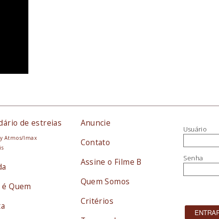
dário de estreias
Anuncie
Usuário
y Atmos/Imax
Contato
is
Senha
Assine o Filme B
da
Quem Somos
 é Quem
Critérios
ta