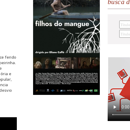
busca 
e ferido
eirinha.
e
ória e
opular,
ncia
 desvio