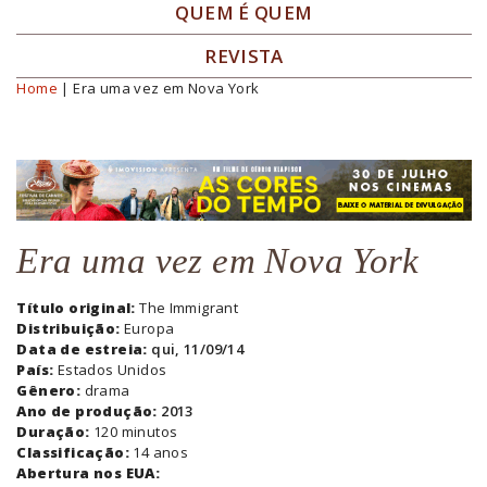
QUEM É QUEM
REVISTA
Home
| Era uma vez em Nova York
Você está aqui
Era uma vez em Nova York
Título original:
The Immigrant
Distribuição:
Europa
Data de estreia:
qui, 11/09/14
País:
Estados Unidos
Gênero:
drama
Ano de produção:
2013
Duração:
120 minutos
Classificação:
14 anos
Abertura nos EUA: