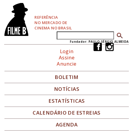
P
u
l
REFERÊNCIA
a
NO MERCADO DE
r
CINEMA NO BRASIL
p
Buscar
Formulário de busca
a
r
Fundador: PAULO SÉRGIO ALMEIDA
a
Login
N
Assine
a
Anuncie
v
e
g
BOLETIM
a
ç
NOTÍCIAS
ã
o
ESTATÍSTICAS
CALENDÁRIO DE ESTREIAS
AGENDA