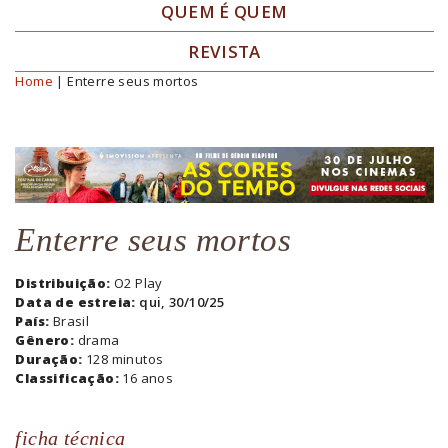
QUEM É QUEM
REVISTA
Home
| Enterre seus mortos
Você está aqui
Enterre seus mortos
Distribuição:
O2 Play
Data de estreia:
qui, 30/10/25
País:
Brasil
Gênero:
drama
Duração:
128 minutos
Classificação:
16 anos
ficha técnica