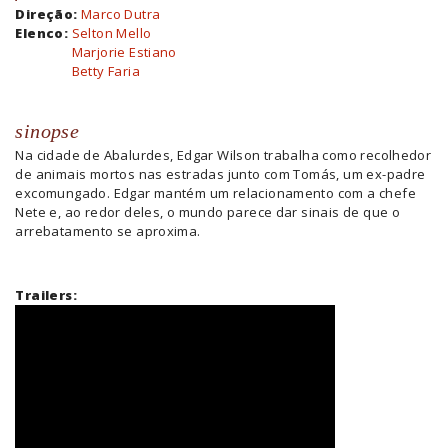
Direção:
Marco Dutra
Elenco:
Selton Mello
Marjorie Estiano
Betty Faria
sinopse
Na cidade de Abalurdes, Edgar Wilson trabalha como recolhedor
de animais mortos nas estradas junto com Tomás, um ex-padre
excomungado. Edgar mantém um relacionamento com a chefe
Nete e, ao redor deles, o mundo parece dar sinais de que o
arrebatamento se aproxima.
Trailers: