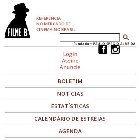
P
u
l
REFERÊNCIA
a
NO MERCADO DE
r
CINEMA NO BRASIL
p
Buscar
Formulário de busca
a
r
Fundador: PAULO SÉRGIO ALMEIDA
a
Login
N
Assine
a
Anuncie
v
e
g
BOLETIM
a
ç
NOTÍCIAS
ã
o
ESTATÍSTICAS
CALENDÁRIO DE ESTREIAS
AGENDA