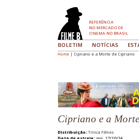
Pular
para
Navegação
REFERÊNCIA
NO MERCADO DE
CINEMA NO BRASIL
BOLETIM
NOTÍCIAS
EST
Home
| Cipriano e a Morte de Cipriano
Você está aqui
Cipriano e a Mort
Distribuição:
Trinca Filmes
Data de estreia:
qui, 17/10/24