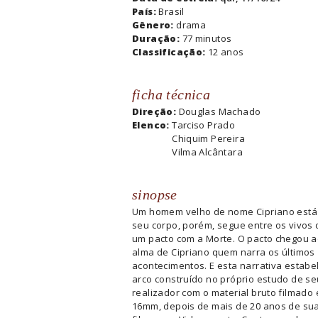
País:
Brasil
Gênero:
drama
Duração:
77 minutos
Classificação:
12 anos
ficha técnica
Direção:
Douglas Machado
Elenco:
Tarciso Prado
Chiquim Pereira
Vilma Alcântara
sinopse
Um homem velho de nome Cipriano está
seu corpo, porém, segue entre os vivos 
um pacto com a Morte. O pacto chegou ao
alma de Cipriano quem narra os últimos
acontecimentos. E esta narrativa estab
arco construído no próprio estudo de se
realizador com o material bruto filmado 
16mm, depois de mais de 20 anos de su