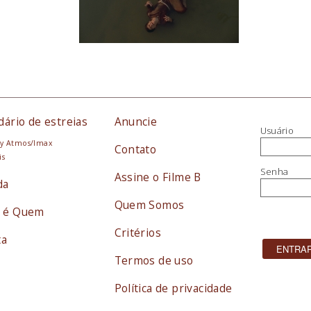
dário de estreias
Anuncie
Usuário
y Atmos/Imax
Contato
is
Senha
Assine o Filme B
da
Quem Somos
 é Quem
Critérios
ta
Termos de uso
Política de privacidade