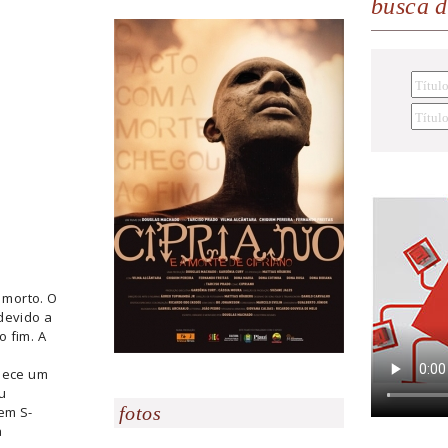
busca 
 morto. O
devido a
 fim. A
elece um
u
fotos
em S-
a