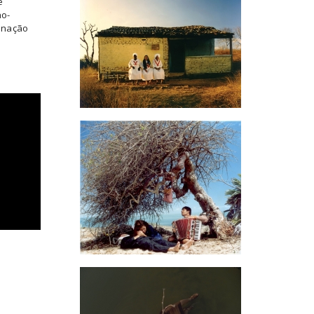
e
no-
inação