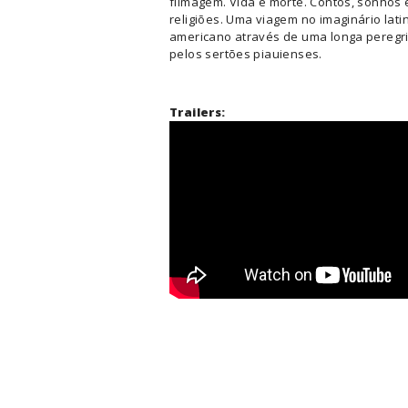
filmagem. Vida e morte. Contos, sonhos 
religiões. Uma viagem no imaginário lati
americano através de uma longa peregr
pelos sertões piauienses.
Trailers: