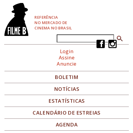
P
u
l
REFERÊNCIA
a
NO MERCADO DE
r
CINEMA NO BRASIL
p
a
Buscar
Formulário de busca
r
a
Login
N
Assine
a
Anuncie
v
e
g
BOLETIM
a
ç
NOTÍCIAS
ã
o
ESTATÍSTICAS
CALENDÁRIO DE ESTREIAS
AGENDA