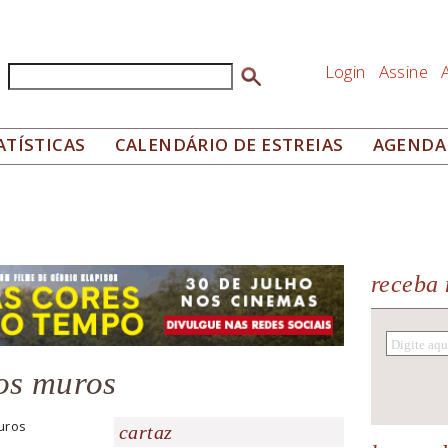
Login
Assine
Buscar
Formulário de busca
ATÍSTICAS
CALENDÁRIO DE ESTREIAS
AGENDA
receba 
os muros
uros
cartaz