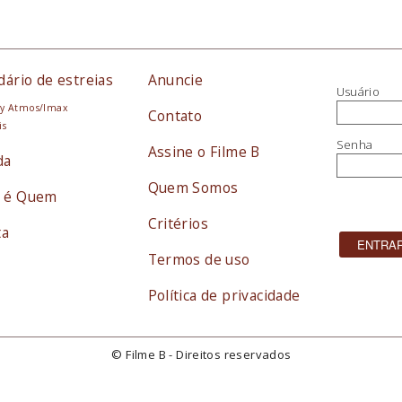
dário de estreias
Anuncie
Usuário
y Atmos/Imax
Contato
is
Senha
Assine o Filme B
da
Quem Somos
 é Quem
Critérios
ta
Termos de uso
Política de privacidade
© Filme B - Direitos reservados