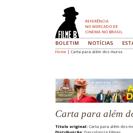
Pular
para
Navegação
REFERÊNCIA
NO MERCADO DE
CINEMA NO BRASIL
BOLETIM
NOTÍCIAS
EST
Home
| Carta para além dos muros
Você está aqui
Carta para além d
Título original:
Carta para além dos m
Distribuição:
Descoloniza Filmes