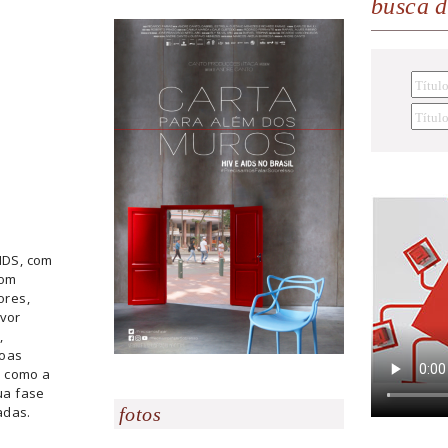
busca 
AIDS, com
com
ores,
avor
,
soas
a como a
ua fase
adas.
fotos