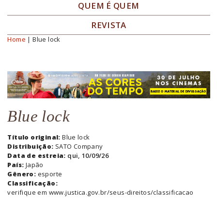
QUEM É QUEM
REVISTA
Home
| Blue lock
Você está aqui
Blue lock
Título original:
Blue lock
Distribuição:
SATO Company
Data de estreia:
qui, 10/09/26
País:
Japão
Gênero:
esporte
Classificação:
verifique em www.justica.gov.br/seus-direitos/classificacao