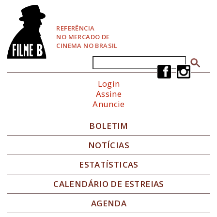
P
u
l
REFERÊNCIA
a
NO MERCADO DE
r
CINEMA NO BRASIL
p
a
Buscar
Formulário de busca
r
a
Login
N
Assine
a
Anuncie
v
e
g
BOLETIM
a
ç
NOTÍCIAS
ã
o
ESTATÍSTICAS
CALENDÁRIO DE ESTREIAS
AGENDA