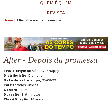
QUEM É QUEM
REVISTA
Home
| After - Depois da promessa
Você está aqui
After - Depois da promessa
Título original:
After ever happy
Distribuição:
Diamond
Data de estreia:
qui, 25/08/22
País:
Estados Unidos
Gênero:
drama
Duração:
119 minutos
Classificação:
14 anos