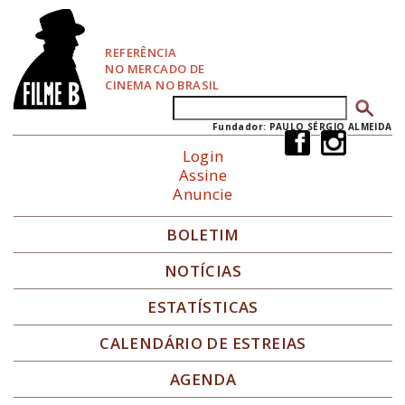
P
u
l
REFERÊNCIA
a
NO MERCADO DE
r
CINEMA NO BRASIL
p
Buscar
Formulário de busca
a
r
Fundador: PAULO SÉRGIO ALMEIDA
a
Login
N
Assine
a
Anuncie
v
e
g
BOLETIM
a
ç
NOTÍCIAS
ã
o
ESTATÍSTICAS
CALENDÁRIO DE ESTREIAS
AGENDA