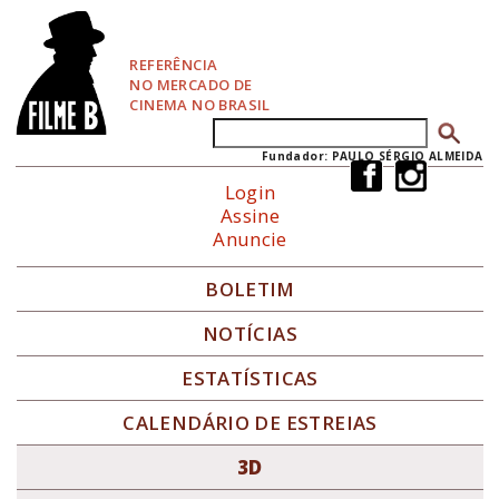
P
u
l
REFERÊNCIA
a
NO MERCADO DE
r
CINEMA NO BRASIL
p
Buscar
Formulário de busca
a
r
Fundador: PAULO SÉRGIO ALMEIDA
a
Login
N
Assine
a
Anuncie
v
e
g
BOLETIM
a
ç
NOTÍCIAS
ã
o
ESTATÍSTICAS
CALENDÁRIO DE ESTREIAS
3D