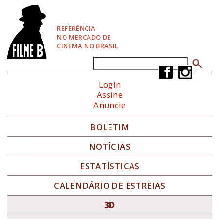
P
u
l
REFERÊNCIA
a
NO MERCADO DE
r
CINEMA NO BRASIL
p
a
Buscar
Formulário de busca
r
a
Login
N
Assine
a
Anuncie
v
e
g
BOLETIM
a
ç
NOTÍCIAS
ã
o
ESTATÍSTICAS
CALENDÁRIO DE ESTREIAS
3D