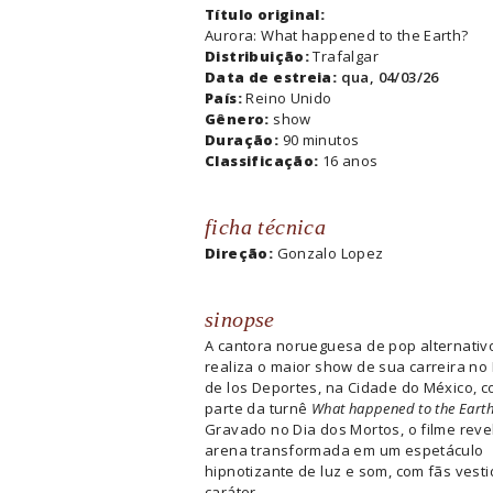
Título original:
Aurora: What happened to the Earth?
Distribuição:
Trafalgar
Data de estreia:
qua, 04/03/26
País:
Reino Unido
Gênero:
show
Duração:
90 minutos
Classificação:
16 anos
ficha técnica
Direção:
Gonzalo Lopez
sinopse
A cantora norueguesa de pop alternativ
realiza o maior show de sua carreira no 
de los Deportes, na Cidade do México, 
parte da turnê
What happened to the Eart
Gravado no Dia dos Mortos, o filme reve
arena transformada em um espetáculo
hipnotizante de luz e som, com fãs vesti
caráter.