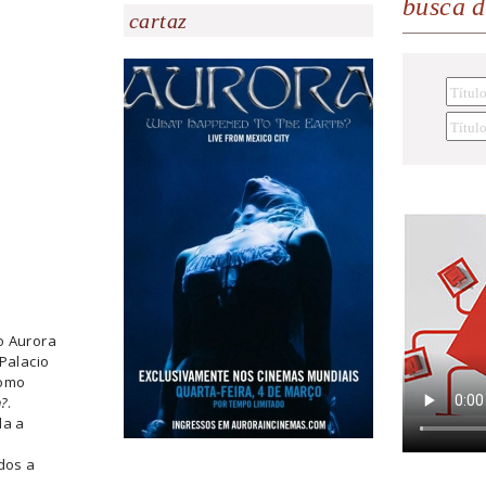
busca 
cartaz
o Aurora
Palacio
como
h?
.
la a
dos a