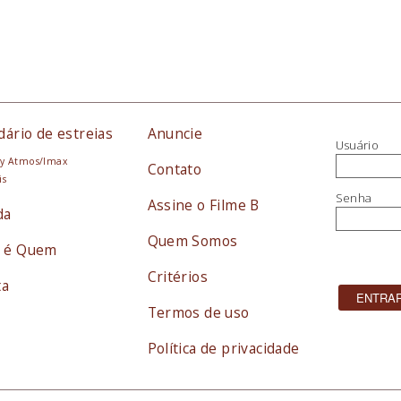
dário de estreias
Anuncie
Usuário
y Atmos/Imax
Contato
is
Senha
Assine o Filme B
da
Quem Somos
 é Quem
Critérios
ta
Termos de uso
Política de privacidade