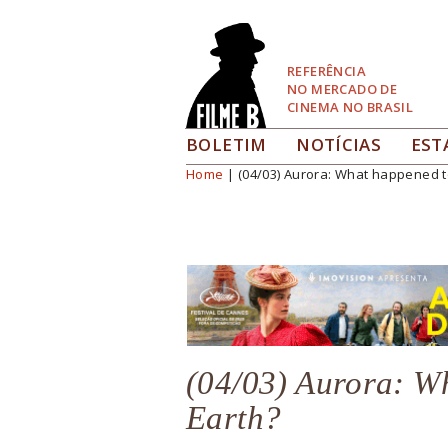
Pular
para
Navegação
REFERÊNCIA
NO MERCADO DE
CINEMA NO BRASIL
BOLETIM
NOTÍCIAS
EST
Home
| (04/03) Aurora: What happened t
Você está aqui
(04/03) Aurora: W
Earth?