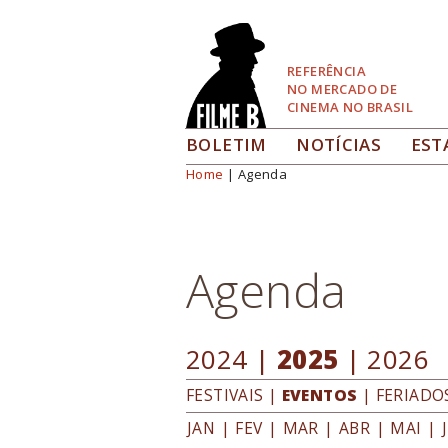
Pular
para
Navegação
REFERÊNCIA
NO MERCADO DE
CINEMA NO BRASIL
BOLETIM
NOTÍCIAS
EST
Home
| Agenda
Você está aqui
Agenda
2024
|
2025
|
2026
FESTIVAIS
|
EVENTOS
|
FERIADO
JAN
|
FEV
|
MAR
|
ABR
|
MAI
|