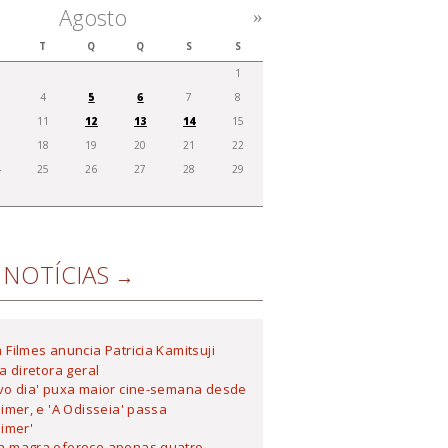
Agosto
»
T
Q
Q
S
S
1
4
5
6
7
8
0
11
12
13
14
15
7
18
19
20
21
22
4
25
26
27
28
29
1
NOTÍCIAS
Filmes anuncia Patricia Kamitsuji
 diretora geral
vo dia' puxa maior cine-semana desde
mer, e 'A Odisseia' passa
imer'
 magra oferece apenas quatro