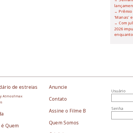
lançamen
Prêmio 
'Manas' e
Com ju
2026 imp
enquanto
dário de estreias
Anuncie
Usuário
y Atmos/Imax
Contato
is
Senha
Assine o Filme B
da
Quem Somos
 é Quem