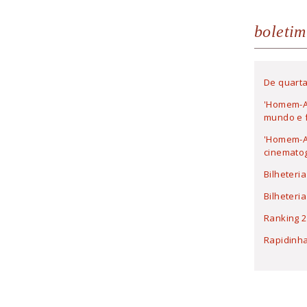
boletim
De quarta
'Homem-A
mundo e f
'Homem-Ar
cinematog
Bilheteri
Bilheteri
Ranking 2
Rapidinh