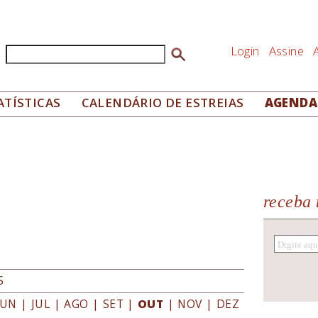
Login
Assine
Buscar
Formulário de busca
ATÍSTICAS
CALENDÁRIO DE ESTREIAS
AGENDA
receba 
S
JUN
|
JUL
|
AGO
|
SET
|
OUT
|
NOV
|
DEZ