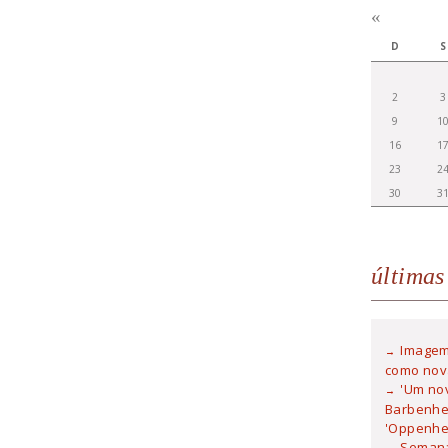
«
D
S
2
3
9
1
16
1
23
2
30
3
últimas
Imagem 
como nova
'Um no
Barbenhei
'Oppenhe
Semana