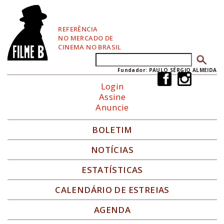
P
u
l
REFERÊNCIA
a
NO MERCADO DE
r
CINEMA NO BRASIL
p
Buscar
Formulário de busca
a
r
Fundador: PAULO SÉRGIO ALMEIDA
a
Login
N
Assine
a
Anuncie
v
e
g
BOLETIM
a
ç
NOTÍCIAS
ã
o
ESTATÍSTICAS
CALENDÁRIO DE ESTREIAS
AGENDA