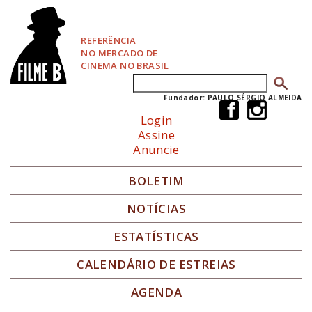
P
u
l
REFERÊNCIA
a
NO MERCADO DE
r
CINEMA NO BRASIL
p
Buscar
Formulário de busca
a
r
Fundador: PAULO SÉRGIO ALMEIDA
a
Login
N
Assine
a
Anuncie
v
e
g
BOLETIM
a
ç
NOTÍCIAS
ã
o
ESTATÍSTICAS
CALENDÁRIO DE ESTREIAS
AGENDA