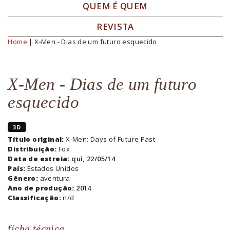
QUEM É QUEM
REVISTA
Home
| X-Men - Dias de um futuro esquecido
Você está aqui
X-Men - Dias de um futuro
esquecido
3D
Título original:
X-Men: Days of Future Past
Distribuição:
Fox
Data de estreia:
qui, 22/05/14
País:
Estados Unidos
Gênero:
aventura
Ano de produção:
2014
Classificação:
n/d
ficha técnica