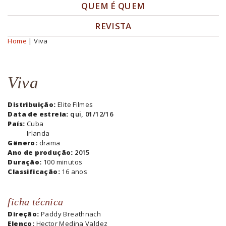
QUEM É QUEM
REVISTA
Home
| Viva
Você está aqui
Viva
Distribuição:
Elite Filmes
Data de estreia:
qui, 01/12/16
País:
Cuba
Irlanda
Gênero:
drama
Ano de produção:
2015
Duração:
100 minutos
Classificação:
16 anos
ficha técnica
Direção:
Paddy Breathnach
Elenco:
Hector Medina Valdez