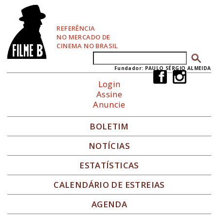
P
u
l
REFERÊNCIA
a
NO MERCADO DE
r
CINEMA NO BRASIL
p
Buscar
Formulário de busca
a
r
Fundador: PAULO SÉRGIO ALMEIDA
a
Login
N
Assine
a
Anuncie
v
e
g
BOLETIM
a
ç
NOTÍCIAS
ã
o
ESTATÍSTICAS
CALENDÁRIO DE ESTREIAS
AGENDA