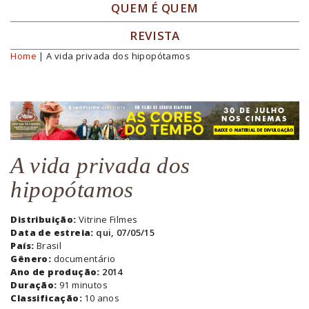
QUEM É QUEM
REVISTA
Home
| A vida privada dos hipopótamos
Você está aqui
A vida privada dos
hipopótamos
Distribuição:
Vitrine Filmes
Data de estreia:
qui, 07/05/15
País:
Brasil
Gênero:
documentário
Ano de produção:
2014
Duração:
91 minutos
Classificação:
10 anos