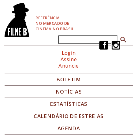
P
u
l
REFERÊNCIA
a
NO MERCADO DE
r
CINEMA NO BRASIL
p
a
Buscar
Formulário de busca
r
a
Login
N
Assine
a
Anuncie
v
e
g
BOLETIM
a
ç
NOTÍCIAS
ã
o
ESTATÍSTICAS
CALENDÁRIO DE ESTREIAS
AGENDA