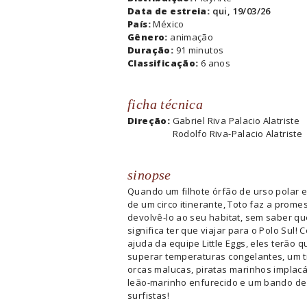
Data de estreia:
qui, 19/03/26
País:
México
Gênero:
animação
Duração:
91 minutos
Classificação:
6 anos
ficha técnica
Direção:
Gabriel Riva Palacio Alatriste
Rodolfo Riva-Palacio Alatriste
sinopse
Quando um filhote órfão de urso polar 
de um circo itinerante, Toto faz a prome
devolvê-lo ao seu habitat, sem saber qu
significa ter que viajar para o Polo Sul! 
ajuda da equipe Little Eggs, eles terão q
superar temperaturas congelantes, um t
orcas malucas, piratas marinhos implac
leão-marinho enfurecido e um bando de
surfistas!