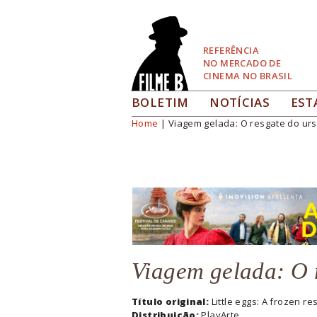
Pular
para
Navegação
REFERÊNCIA
NO MERCADO DE
CINEMA NO BRASIL
BOLETIM
NOTÍCIAS
EST
Home
| Viagem gelada: O resgate do urs
Você está aqui
Viagem gelada: O 
Título original:
Little eggs: A frozen re
Distribuição:
PlayArte