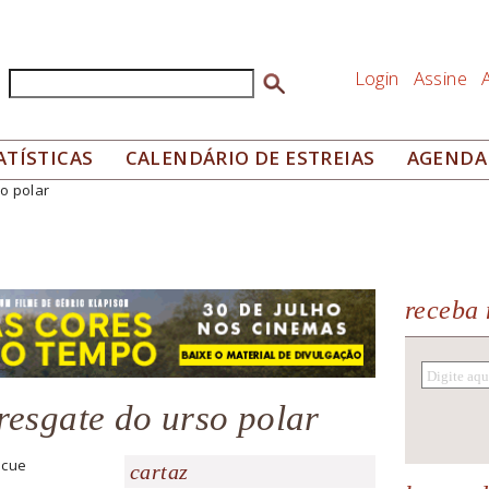
Login
Assine
Buscar
Formulário de busca
ATÍSTICAS
CALENDÁRIO DE ESTREIAS
AGENDA
o polar
receba 
resgate do urso polar
scue
cartaz