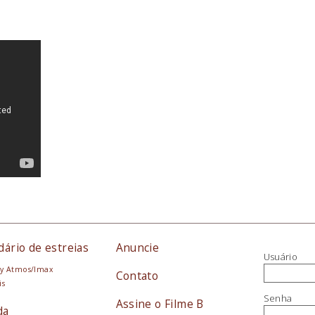
dário de estreias
Anuncie
Usuário
y Atmos/Imax
Contato
is
Senha
Assine o Filme B
da