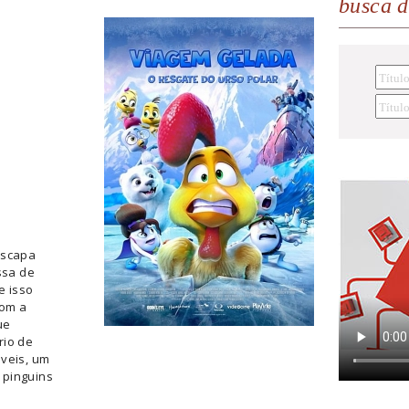
busca 
escapa
ssa de
e isso
Com a
ue
rio de
áveis, um
 pinguins