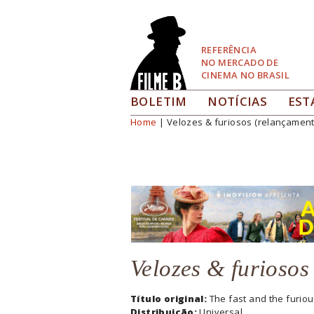
Pular
para
Navegação
REFERÊNCIA
NO MERCADO DE
CINEMA NO BRASIL
BOLETIM
NOTÍCIAS
EST
Home
| Velozes & furiosos (relançament
Você está aqui
Velozes & furiosos
Título original:
The fast and the furio
Distribuição:
Universal