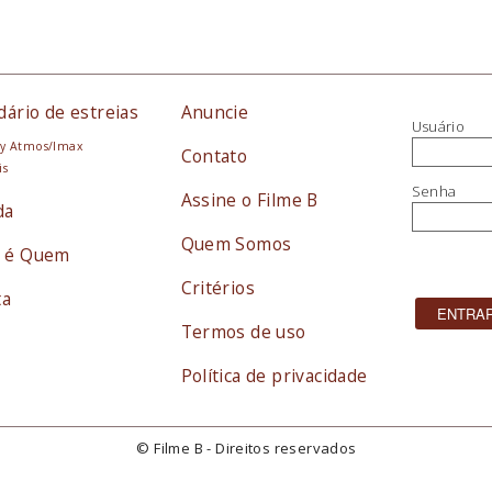
dário de estreias
Anuncie
Usuário
y Atmos/Imax
Contato
is
Senha
Assine o Filme B
da
Quem Somos
 é Quem
Critérios
ta
Termos de uso
Política de privacidade
© Filme B - Direitos reservados