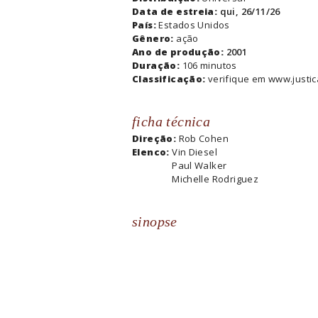
Data de estreia:
qui, 26/11/26
País:
Estados Unidos
Gênero:
ação
Ano de produção:
2001
Duração:
106 minutos
Classificação:
verifique em www.justic
ficha técnica
Direção:
Rob Cohen
Elenco:
Vin Diesel
Paul Walker
Michelle Rodriguez
sinopse