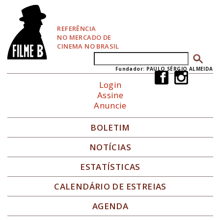
P
u
l
REFERÊNCIA
a
NO MERCADO DE
r
CINEMA NO BRASIL
p
Buscar
Formulário de busca
a
r
Fundador: PAULO SÉRGIO ALMEIDA
a
Login
N
Assine
a
Anuncie
v
e
g
BOLETIM
a
ç
NOTÍCIAS
ã
o
ESTATÍSTICAS
CALENDÁRIO DE ESTREIAS
AGENDA