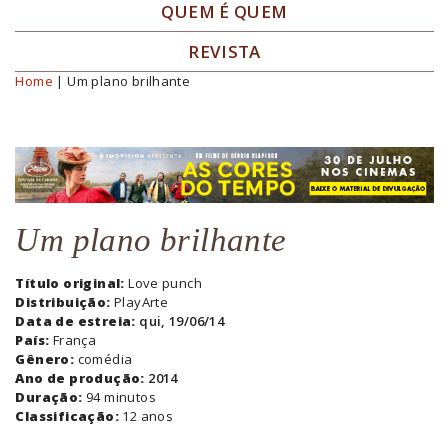
QUEM É QUEM
REVISTA
Home
| Um plano brilhante
Você está aqui
Um plano brilhante
Título original:
Love punch
Distribuição:
PlayArte
Data de estreia:
qui, 19/06/14
País:
França
Gênero:
comédia
Ano de produção:
2014
Duração:
94 minutos
Classificação:
12 anos