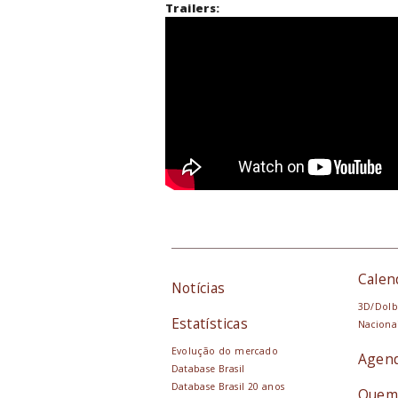
Trailers:
Calen
Notícias
3D/Dolb
Estatísticas
Naciona
Evolução do mercado
Agen
Database Brasil
Database Brasil 20 anos
Quem