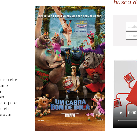
busca 
s recebe
time
a
ais
de equipe
s ele
provar
.