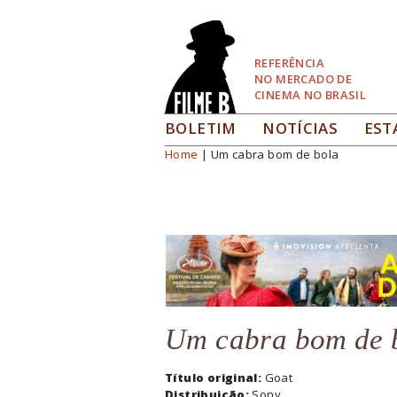
Pular
para
Navegação
REFERÊNCIA
NO MERCADO DE
CINEMA NO BRASIL
BOLETIM
NOTÍCIAS
EST
Home
| Um cabra bom de bola
Você está aqui
Um cabra bom de 
Título original:
Goat
Distribuição:
Sony