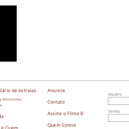
dário de estreias
Anuncie
Usuário
y Atmos/Imax
Contato
is
Senha
Assine o Filme B
da
Quem Somos
 é Quem